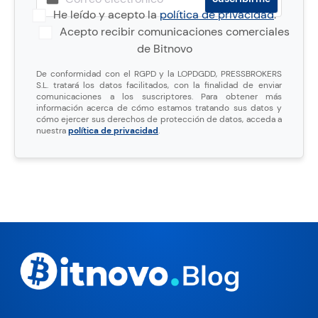
He leído y acepto la
política de privacidad
.
Acepto recibir comunicaciones comerciales
de Bitnovo
De conformidad con el RGPD y la LOPDGDD, PRESSBROKERS
S.L. tratará los datos facilitados, con la finalidad de enviar
comunicaciones a los suscriptores. Para obtener más
información acerca de cómo estamos tratando sus datos y
cómo ejercer sus derechos de protección de datos, acceda a
nuestra
política de privacidad
.