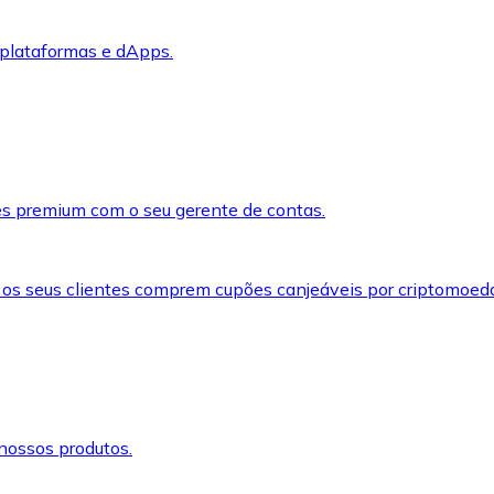
 plataformas e dApps.
s premium com o seu gerente de contas.
 os seus clientes comprem cupões canjeáveis por criptomoed
nossos produtos.