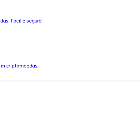
as. Fácil e seguro!
om criptomoedas.
ida e segura.
o precisar.