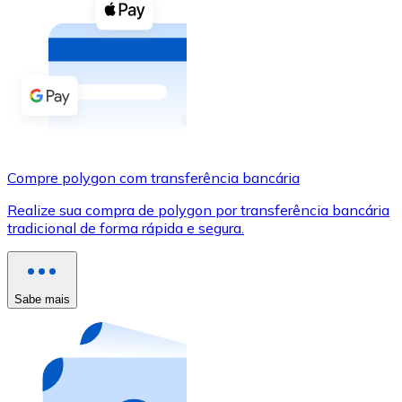
Compre criptomoedas com dinheiro e outros métodos d
Comprar com dinheiro
Transferência SEPA
Adicione fundos à sua conta Bitnovo ou faça compras d
Comprar com transferência bancária
Compre polygon com transferência bancária
Cartão de crédito / débito
Realize sua compra de polygon por transferência bancária
Use cartões Visa e Mastercard para comprar criptomoed
tradicional de forma rápida e segura.
Comprar com cartão
Loja - Cartões-presente
Sabe mais
Novo
Compre cartões-presente das suas marcas favoritas c
Ir para a loja de cartões-presente