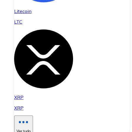
Litecoin
LTC
XRP
XRP
Ver tudo