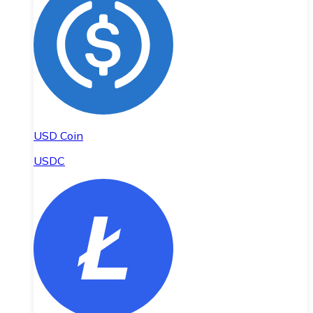
USD Coin
USDC