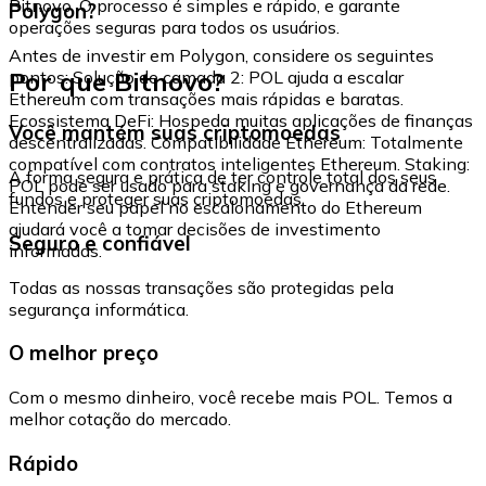
Bitnovo. O processo é simples e rápido, e garante
Polygon?
operações seguras para todos os usuários.
Antes de investir em Polygon, considere os seguintes
Por que Bitnovo?
pontos: Solução de camada 2: POL ajuda a escalar
Ethereum com transações mais rápidas e baratas.
Ecossistema DeFi: Hospeda muitas aplicações de finanças
Você mantém suas criptomoedas
descentralizadas. Compatibilidade Ethereum: Totalmente
compatível com contratos inteligentes Ethereum. Staking:
A forma segura e prática de ter controle total dos seus
POL pode ser usado para staking e governança da rede.
fundos e proteger suas criptomoedas.
Entender seu papel no escalonamento do Ethereum
ajudará você a tomar decisões de investimento
Seguro e confiável
informadas.
Todas as nossas transações são protegidas pela
segurança informática.
O melhor preço
Com o mesmo dinheiro, você recebe mais POL. Temos a
melhor cotação do mercado.
Rápido