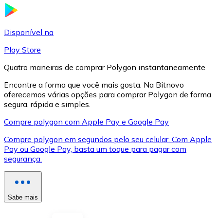
LTC
Disponível na
Play Store
Quatro maneiras de comprar Polygon instantaneamente
Encontre a forma que você mais gosta. Na Bitnovo
oferecemos várias opções para comprar Polygon de forma
segura, rápida e simples.
Compre polygon com Apple Pay e Google Pay
Compre polygon em segundos pelo seu celular. Com Apple
XRP
Pay ou Google Pay, basta um toque para pagar com
XRP
segurança.
Ver tudo
Sabe mais
Cupons cripto