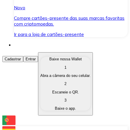
Novo
Compre cartões-presente das suas marcas favoritas
com criptomoedas.
Ir para a loja de cartões-presente
Comprar Criptomoedas
Cadastrar
Entrar
Baixe nossa Wallet
1
Compre as criptomoedas de seu interesse de forma ráp
Abra a câmera do seu celular.
Vender Criptomoedas
2
Converta suas criptomoedas em moeda fiduciária quand
Escaneie o QR.
3
Trocar (Swap)
Baixe o app.
Troque uma criptomoeda por outra instantaneamente,
Carteira Bitnovo