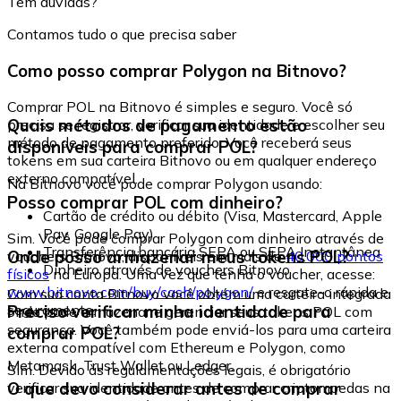
Tem dúvidas?
Contamos tudo o que precisa saber
Como posso comprar Polygon na Bitnovo?
Comprar POL na Bitnovo é simples e seguro. Você só
Quais métodos de pagamento estão
precisa se registrar, verificar sua identidade e escolher seu
método de pagamento preferido. Você receberá seus
disponíveis para comprar POL?
tokens em sua carteira Bitnovo ou em qualquer endereço
externo compatível.
Na Bitnovo você pode comprar Polygon usando:
Posso comprar POL com dinheiro?
Cartão de crédito ou débito (Visa, Mastercard, Apple
Pay, Google Pay)
Sim. Você pode comprar Polygon com dinheiro através de
Transferência bancária SEPA ou SEPA Instantânea
Onde posso armazenar meus tokens POL?
vouchers Bitnovo, disponíveis em mais de
40.000 pontos
Dinheiro através de vouchers Bitnovo
físicos
na Europa. Uma vez que tenha o voucher, acesse:
www.bitnovo.com/buy/cash/polygon/
e resgate-o rápida e
Com sua conta Bitnovo você obtém uma carteira integrada
seguramente.
Preciso verificar minha identidade para
onde pode armazenar e gerenciar seus tokens POL com
segurança. Você também pode enviá-los para uma carteira
comprar POL?
externa compatível com Ethereum e Polygon, como
Metamask, Trust Wallet ou Ledger.
Sim. Devido às regulamentações legais, é obrigatório
O que devo considerar antes de comprar
verificar sua identidade antes de comprar criptomoedas na