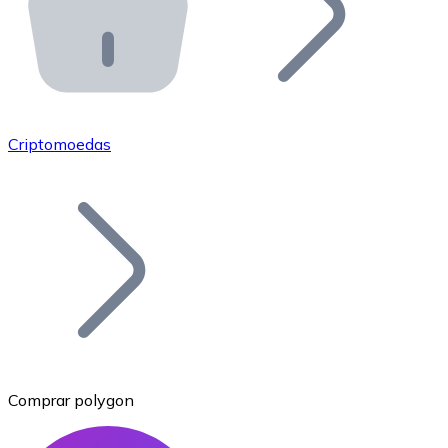
API Bitnovo
Integre nossa API no seu ecossistema.
Tornar-se Revendedor
Junte-se à nossa rede de revendedores e comercialize 
Criptomoedas
Adicionar um Token
Adicione o token do seu projeto ao nosso serviço de c
Comprar polygon