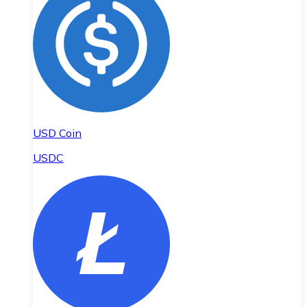
USD Coin
USDC