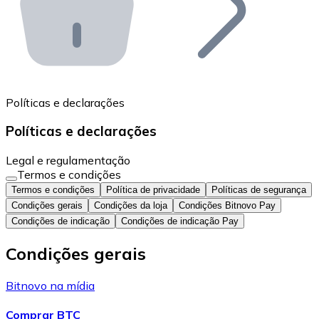
API Bitnovo
Integre nossa API no seu ecossistema.
Tornar-se Revendedor
Junte-se à nossa rede de revendedores e comercialize 
Políticas e declarações
Adicionar um Token
Políticas e declarações
Adicione o token do seu projeto ao nosso serviço de c
Legal e regulamentação
Termos e condições
Termos e condições
Política de privacidade
Políticas de segurança
Condições gerais
Condições da loja
Condições Bitnovo Pay
Condições de indicação
Condições de indicação Pay
Condições gerais
Bitnovo na mídia
Comprar BTC