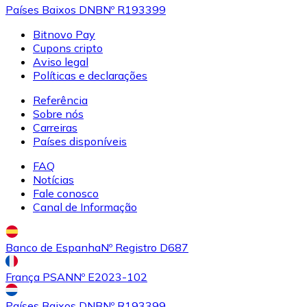
Países Baixos DNB
Nº R193399
LTC
Bitnovo Pay
Cupons cripto
Aviso legal
Políticas e declarações
Referência
Sobre nós
Carreiras
Países disponíveis
FAQ
Notícias
Fale conosco
XRP
Canal de Informação
XRP
Banco de Espanha
Nº Registro D687
França PSAN
Nº E2023-102
Ver tudo
Cupons cripto
Países Baixos DNB
Nº R193399