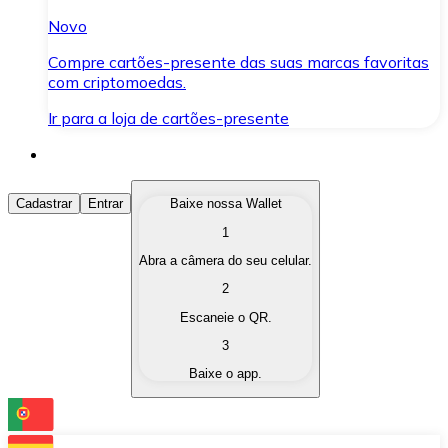
Novo
Compre cartões-presente das suas marcas favoritas
com criptomoedas.
Ir para a loja de cartões-presente
Comprar Criptomoedas
Cadastrar
Entrar
Baixe nossa Wallet
1
Compre as criptomoedas de seu interesse de forma ráp
Abra a câmera do seu celular.
Vender Criptomoedas
2
Converta suas criptomoedas em moeda fiduciária quand
Escaneie o QR.
3
Trocar (Swap)
Baixe o app.
Troque uma criptomoeda por outra instantaneamente,
Carteira Bitnovo