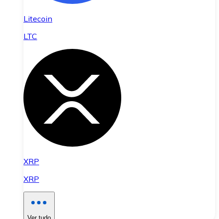
Litecoin
LTC
XRP
XRP
Ver tudo