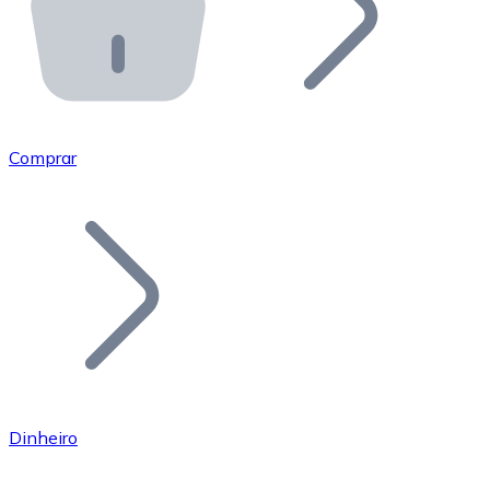
API Bitnovo
Integre nossa API no seu ecossistema.
Tornar-se Revendedor
Junte-se à nossa rede de revendedores e comercialize 
Comprar
Adicionar um Token
Adicione o token do seu projeto ao nosso serviço de c
Dinheiro