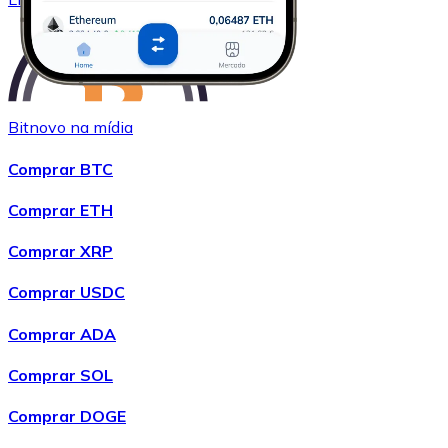
Bitnovo na mídia
Comprar BTC
Comprar ETH
Comprar
Wrapped Bitcoin
com transferência bancárias
WBTC
Comprar XRP
Comprar USDC
Comprar ADA
Comprar SOL
Comprar DOGE