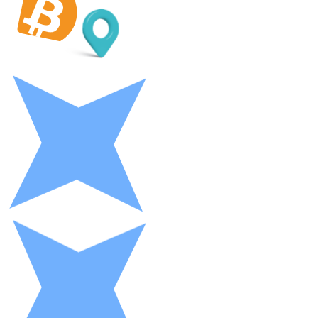
LTC
XRP
XRP
Ver tudo
Cupons cripto