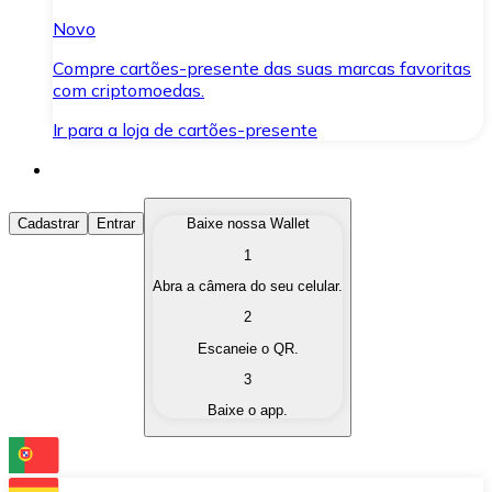
Novo
Compre cartões-presente das suas marcas favoritas
com criptomoedas.
Ir para a loja de cartões-presente
Comprar Criptomoedas
Cadastrar
Entrar
Baixe nossa Wallet
1
Compre as criptomoedas de seu interesse de forma ráp
Abra a câmera do seu celular.
Vender Criptomoedas
2
Converta suas criptomoedas em moeda fiduciária quand
Escaneie o QR.
3
Trocar (Swap)
Baixe o app.
Troque uma criptomoeda por outra instantaneamente,
Carteira Bitnovo