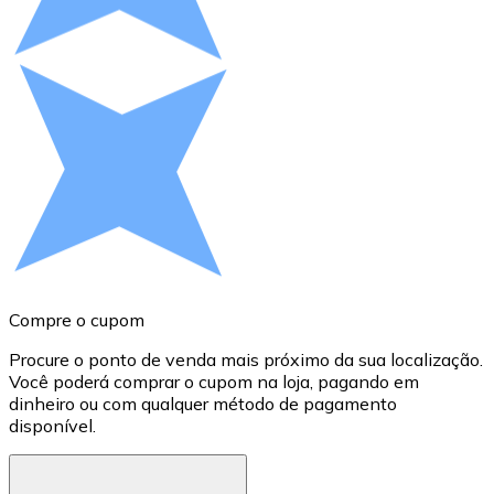
Compre criptomoedas com dinheiro e outros métodos d
Comprar com dinheiro
Transferência SEPA
Adicione fundos à sua conta Bitnovo ou faça compras d
Comprar com transferência bancária
Cartão de crédito / débito
Use cartões Visa e Mastercard para comprar criptomoed
Comprar com cartão
Compre o cupom
C
Loja - Cartões-presente
Procure o ponto de venda mais próximo da sua localização.
P
Você poderá comprar o cupom na loja, pagando em
w
Novo
dinheiro ou com qualquer método de pagamento
disponível.
c
Compre cartões-presente das suas marcas favoritas c
Ir para a loja de cartões-presente