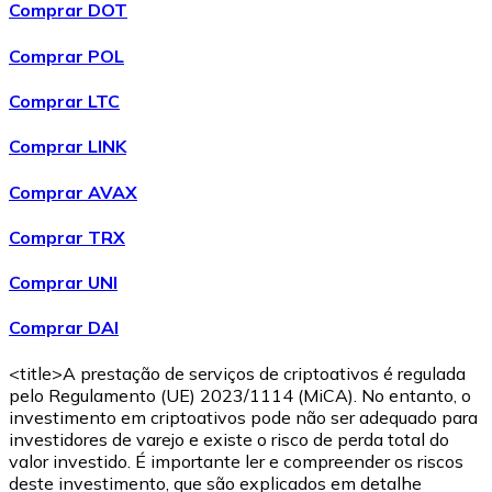
Comprar DOT
Comprar
Avalanche
com transferência bancárias
AVAX
Comprar POL
Comprar LTC
Comprar LINK
Comprar AVAX
Comprar TRX
Comprar UNI
Comprar
Shiba Inu
com transferência bancárias
SHIB
Comprar DAI
<title>A prestação de serviços de criptoativos é regulada
pelo Regulamento (UE) 2023/1114 (MiCA). No entanto, o
investimento em criptoativos pode não ser adequado para
investidores de varejo e existe o risco de perda total do
valor investido. É importante ler e compreender os riscos
deste investimento, que são explicados em detalhe