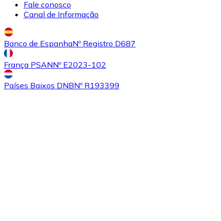
Fale conosco
Canal de Informação
Banco de Espanha
Nº Registro D687
Comprar
Algorand
com transferência bancárias
ALGO
França PSAN
Nº E2023-102
Países Baixos DNB
Nº R193399
Comprar
Tezos
com transferência bancárias
XTZ