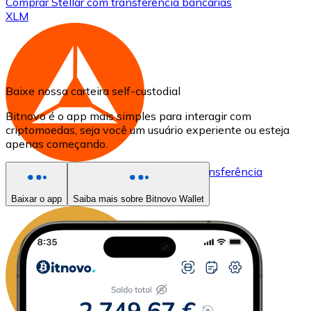
Comprar
Stellar
com transferência bancárias
XLM
Baixe nossa carteira self-custodial
Bitnovo é o app mais simples para interagir com
criptomoedas, seja você um usuário experiente ou esteja
apenas começando.
Comprar
Basic Attention Token
com transferência
bancárias
BAT
Baixar o app
Saiba mais sobre Bitnovo Wallet