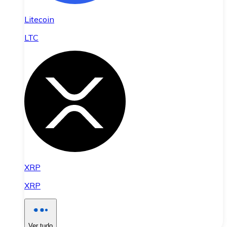
Litecoin
LTC
XRP
XRP
Ver tudo