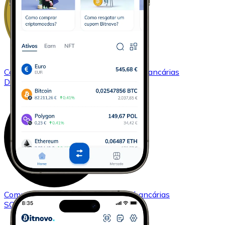
Comprar
Dogecoin
com transferência bancárias
DOGE
Comprar
Solana
com transferência bancárias
SOL