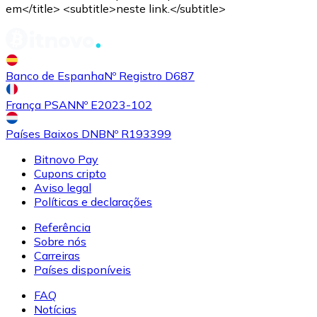
em</title> <subtitle>neste link.</subtitle>
Comprar
Uniswap
com transferência bancárias
UNI
Banco de Espanha
Nº Registro D687
França PSAN
Nº E2023-102
Países Baixos DNB
Nº R193399
Bitnovo Pay
Cupons cripto
Aviso legal
Políticas e declarações
Comprar
Ethereum Classic
com transferência bancárias
Referência
ETC
Sobre nós
Carreiras
Países disponíveis
FAQ
Notícias