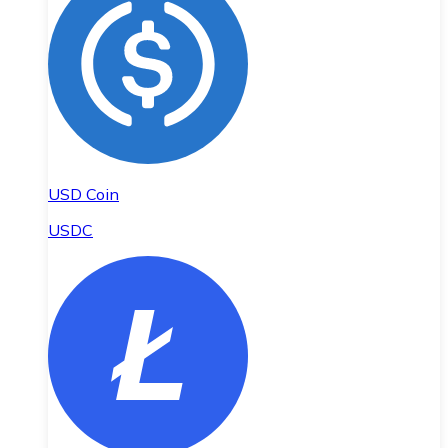
USD Coin
USDC