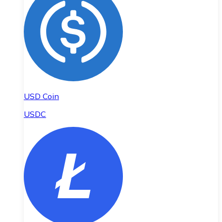
USD Coin
USDC