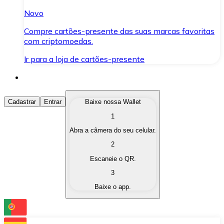
Novo
Compre cartões-presente das suas marcas favoritas
com criptomoedas.
Ir para a loja de cartões-presente
Comprar Criptomoedas
Cadastrar
Entrar
Baixe nossa Wallet
1
Compre as criptomoedas de seu interesse de forma ráp
Abra a câmera do seu celular.
Vender Criptomoedas
2
Converta suas criptomoedas em moeda fiduciária quand
Escaneie o QR.
3
Trocar (Swap)
Baixe o app.
Troque uma criptomoeda por outra instantaneamente,
Carteira Bitnovo