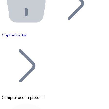
API Bitnovo
Integre nossa API no seu ecossistema.
Tornar-se Revendedor
Junte-se à nossa rede de revendedores e comercialize 
Criptomoedas
Adicionar um Token
Adicione o token do seu projeto ao nosso serviço de c
Comprar ocean protocol