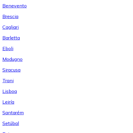
Benevento
Brescia
Cagliari
Barletta
Eboli
Modugno
Siracusa
Trani
Lisboa
Leiría
Santarém
Setúbal