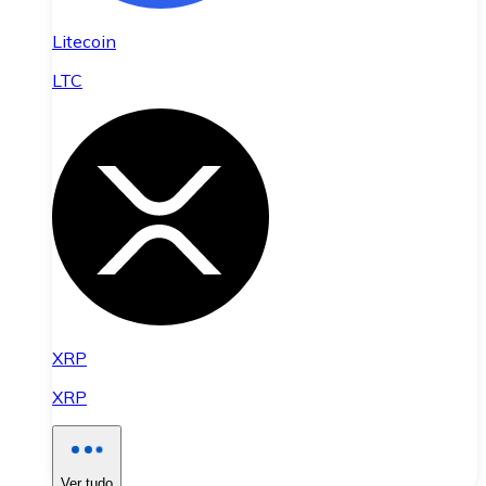
Litecoin
LTC
XRP
XRP
Ver tudo