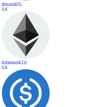
Bitcoin
BTC
0 €
Ethereum
ETH
0 €