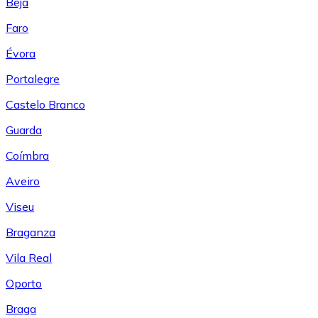
Beja
Faro
Évora
Portalegre
Castelo Branco
Guarda
Coímbra
Aveiro
Viseu
Braganza
Vila Real
Oporto
Braga