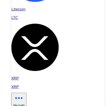
Litecoin
LTC
XRP
XRP
Ver tudo