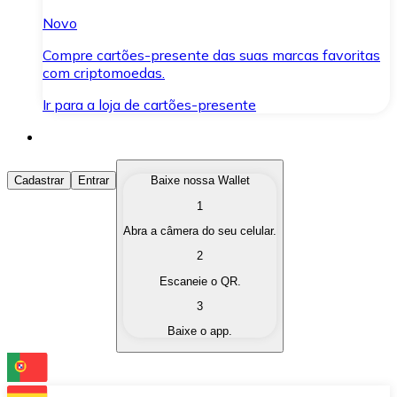
Novo
Compre cartões-presente das suas marcas favoritas
com criptomoedas.
Ir para a loja de cartões-presente
Comprar Criptomoedas
Cadastrar
Entrar
Baixe nossa Wallet
1
Compre as criptomoedas de seu interesse de forma ráp
Abra a câmera do seu celular.
Vender Criptomoedas
2
Converta suas criptomoedas em moeda fiduciária quand
Escaneie o QR.
3
Trocar (Swap)
Baixe o app.
Troque uma criptomoeda por outra instantaneamente,
Carteira Bitnovo