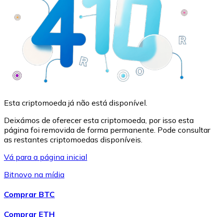
API Bitnovo
Integre nossa API no seu ecossistema.
Tornar-se Revendedor
Junte-se à nossa rede de revendedores e comercialize 
Adicionar um Token
Adicione o token do seu projeto ao nosso serviço de c
Esta criptomoeda já não está disponível.
Deixámos de oferecer esta criptomoeda, por isso esta
página foi removida de forma permanente. Pode consultar
as restantes criptomoedas disponíveis.
Vá para a página inicial
Bitnovo na mídia
Comprar BTC
Comprar ETH