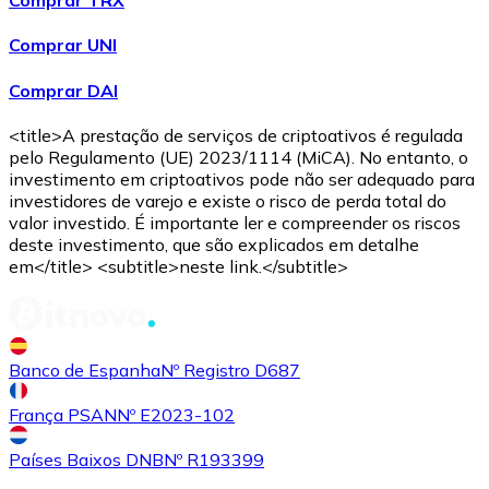
Comprar TRX
Comprar UNI
Comprar DAI
<title>A prestação de serviços de criptoativos é regulada
pelo Regulamento (UE) 2023/1114 (MiCA). No entanto, o
USD Coin
investimento em criptoativos pode não ser adequado para
investidores de varejo e existe o risco de perda total do
USDC
valor investido. É importante ler e compreender os riscos
deste investimento, que são explicados em detalhe
em</title> <subtitle>neste link.</subtitle>
Banco de Espanha
Nº Registro D687
França PSAN
Nº E2023-102
Países Baixos DNB
Nº R193399
Litecoin