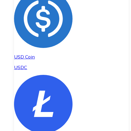
USD Coin
USDC