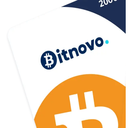
USD Coin
USDC
Litecoin