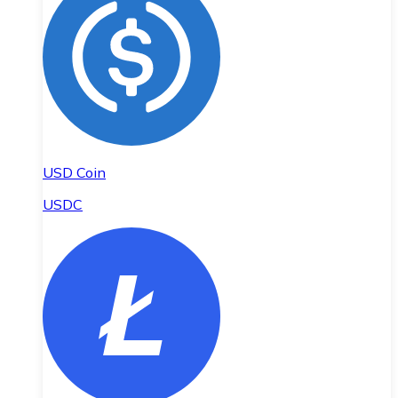
USD Coin
USDC