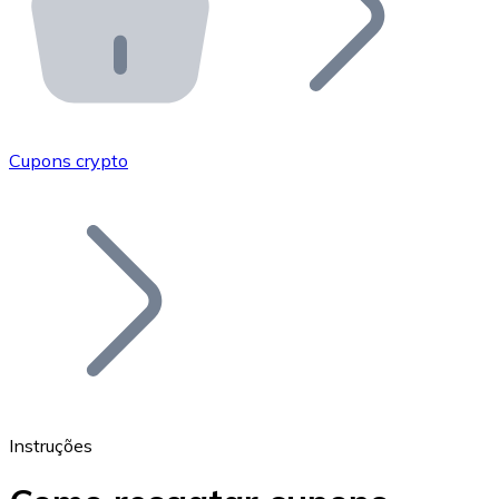
API Bitnovo
Integre nossa API no seu ecossistema.
Tornar-se Revendedor
Junte-se à nossa rede de revendedores e comercialize 
Cupons crypto
Adicionar um Token
Adicione o token do seu projeto ao nosso serviço de c
Instruções