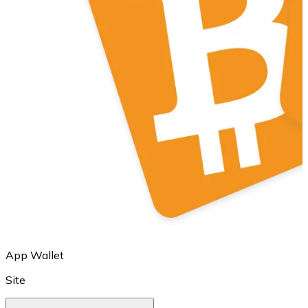
LTC
XRP
XRP
App Wallet
Site
Ver tudo
Cupons cripto