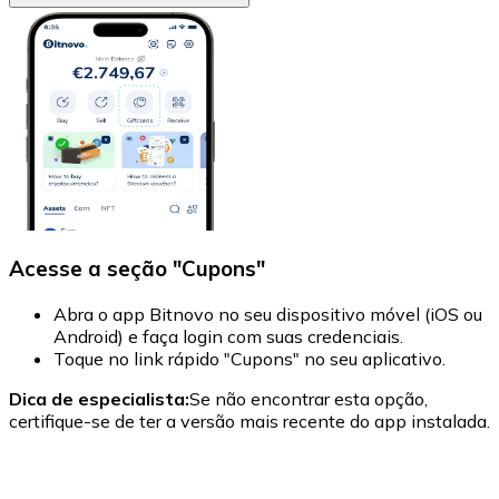
Acesse a seção "Cupons"
Abra o app Bitnovo no seu dispositivo móvel (iOS ou
S
Android) e faça login com suas credenciais.
d
Toque no link rápido "Cupons" no seu aplicativo.
o
D
Dica de especialista:
Se não encontrar esta opção,
c
certifique-se de ter a versão mais recente do app instalada.
s