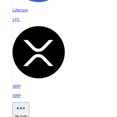
Litecoin
LTC
XRP
XRP
Ver tudo