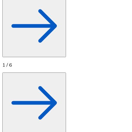
Compre criptomoedas com dinheiro e outros métodos d
Comprar com dinheiro
Transferência SEPA
Adicione fundos à sua conta Bitnovo ou faça compras d
Comprar com transferência bancária
Cartão de crédito / débito
1
/
6
Use cartões Visa e Mastercard para comprar criptomoed
Comprar com cartão
Loja - Cartões-presente
Novo
Compre cartões-presente das suas marcas favoritas c
Ir para a loja de cartões-presente