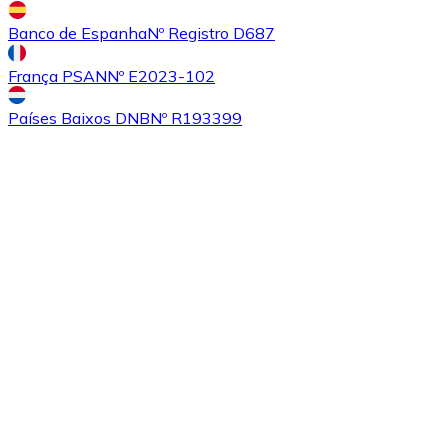
Banco de Espanha
Nº Registro D687
França PSAN
Nº E2023-102
Países Baixos DNB
Nº R193399