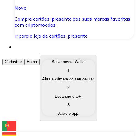
Novo
Compre cartões-presente das suas marcas favoritas
com criptomoedas.
Ir para a loja de cartões-presente
Comprar Criptomoedas
Cadastrar
Entrar
Baixe nossa Wallet
1
Compre as criptomoedas de seu interesse de forma ráp
Abra a câmera do seu celular.
Vender Criptomoedas
2
Converta suas criptomoedas em moeda fiduciária quand
Escaneie o QR.
3
Trocar (Swap)
Baixe o app.
Troque uma criptomoeda por outra instantaneamente,
Carteira Bitnovo