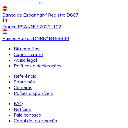
Banco de Espanha
Nº Registro D687
França PSAN
Nº E2023-102
Países Baixos DNB
Nº R193399
Bitnovo Pay
Cupons cripto
Aviso legal
Políticas e declarações
Referência
Sobre nós
Carreiras
Países disponíveis
FAQ
Notícias
Fale conosco
Canal de Informação