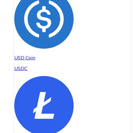
USD Coin
USDC