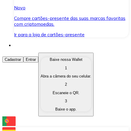
Novo
Compre cartões-presente das suas marcas favoritas
com criptomoedas.
Ir para a loja de cartões-presente
Comprar Criptomoedas
Cadastrar
Entrar
Baixe nossa Wallet
1
Compre as criptomoedas de seu interesse de forma ráp
Abra a câmera do seu celular.
Vender Criptomoedas
2
Converta suas criptomoedas em moeda fiduciária quand
Escaneie o QR.
3
Trocar (Swap)
Baixe o app.
Troque uma criptomoeda por outra instantaneamente,
Carteira Bitnovo