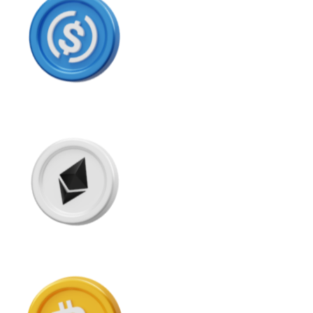
Bitcoin
BTC
Ethereum
ETH