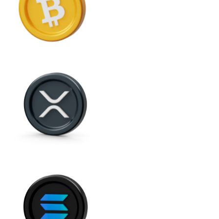
USD Coin
USDC
Litecoin