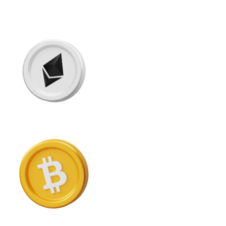
Compre criptomoedas com dinheiro e outros métodos d
Comprar com dinheiro
Transferência SEPA
Adicione fundos à sua conta Bitnovo ou faça compras d
Comprar com transferência bancária
Cartão de crédito / débito
Use cartões Visa e Mastercard para comprar criptomoed
Comprar com cartão
Loja - Cartões-presente
Novo
Compre cartões-presente das suas marcas favoritas c
Ir para a loja de cartões-presente