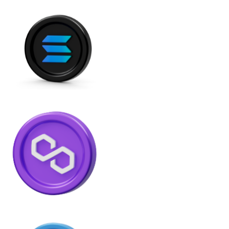
API Bitnovo
Integre nossa API no seu ecossistema.
Tornar-se Revendedor
Junte-se à nossa rede de revendedores e comercialize 
Adicionar um Token
Adicione o token do seu projeto ao nosso serviço de c