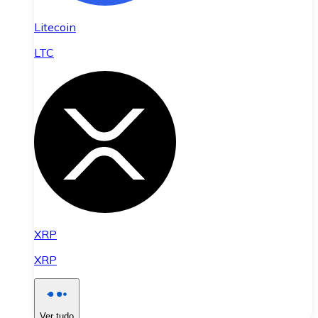
Litecoin
LTC
XRP
XRP
Ver tudo