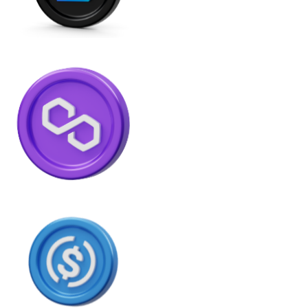
LTC
XRP
XRP
Ver tudo
Cupons cripto