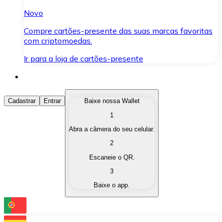
Novo
Compre cartões-presente das suas marcas favoritas
com criptomoedas.
Ir para a loja de cartões-presente
Comprar Criptomoedas
Cadastrar
Entrar
Baixe nossa Wallet
1
Compre as criptomoedas de seu interesse de forma ráp
Abra a câmera do seu celular.
Vender Criptomoedas
2
Converta suas criptomoedas em moeda fiduciária quand
Escaneie o QR.
3
Trocar (Swap)
Baixe o app.
Troque uma criptomoeda por outra instantaneamente,
Carteira Bitnovo