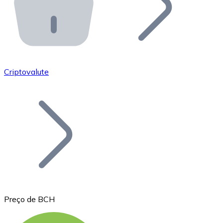
API Bitnovo
Integre nossa API no seu ecossistema.
Tornar-se Revendedor
Junte-se à nossa rede de revendedores e comercialize 
Criptovalute
Adicionar um Token
Adicione o token do seu projeto ao nosso serviço de c
Preço de BCH