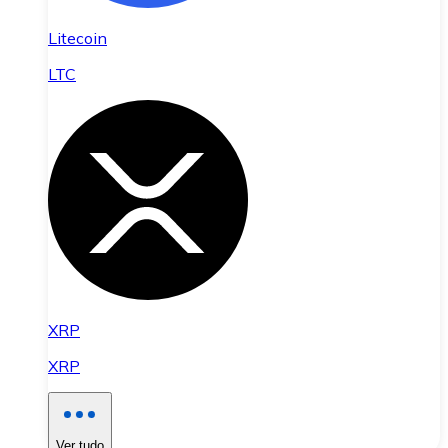
Litecoin
LTC
XRP
XRP
Ver tudo