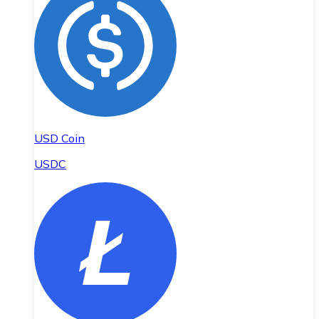
USD Coin
USDC