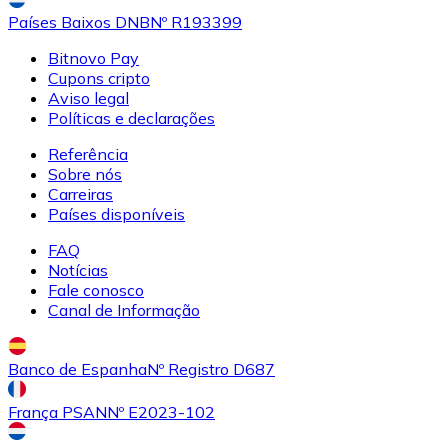
Países Baixos DNB
Nº R193399
Bitnovo Pay
Cupons cripto
Aviso legal
Políticas e declarações
Referência
Sobre nós
Carreiras
Países disponíveis
FAQ
Notícias
Fale conosco
Canal de Informação
Banco de Espanha
Nº Registro D687
França PSAN
Nº E2023-102