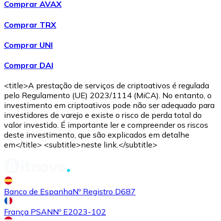
Comprar AVAX
Compre criptomoedas com dinheiro e outros métodos d
Comprar TRX
Comprar com dinheiro
Comprar UNI
Transferência SEPA
Comprar DAI
Adicione fundos à sua conta Bitnovo ou faça compras d
Comprar com transferência bancária
<title>A prestação de serviços de criptoativos é regulada
pelo Regulamento (UE) 2023/1114 (MiCA). No entanto, o
Cartão de crédito / débito
investimento em criptoativos pode não ser adequado para
investidores de varejo e existe o risco de perda total do
Use cartões Visa e Mastercard para comprar criptomoed
valor investido. É importante ler e compreender os riscos
deste investimento, que são explicados em detalhe
Comprar com cartão
em</title> <subtitle>neste link.</subtitle>
Loja - Cartões-presente
Novo
Banco de Espanha
Nº Registro D687
Compre cartões-presente das suas marcas favoritas c
Ir para a loja de cartões-presente
França PSAN
Nº E2023-102