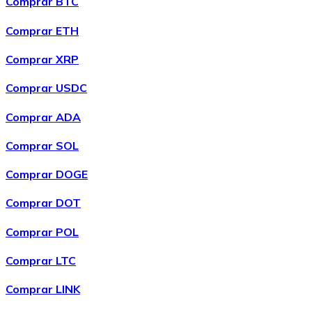
Comprar BTC
LTC
Comprar ETH
Comprar XRP
Comprar USDC
Comprar ADA
Comprar SOL
Comprar DOGE
XRP
Comprar DOT
XRP
Comprar POL
Comprar LTC
Ver tudo
Comprar LINK
Cupons cripto