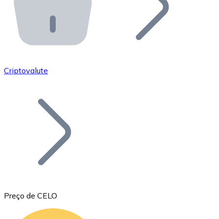
API Bitnovo
Integre nossa API no seu ecossistema.
Tornar-se Revendedor
Junte-se à nossa rede de revendedores e comercialize 
Criptovalute
Adicionar um Token
Adicione o token do seu projeto ao nosso serviço de c
Preço de CELO