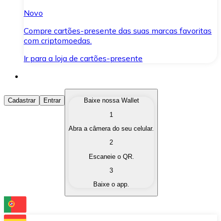
Novo
Compre cartões-presente das suas marcas favoritas
com criptomoedas.
Ir para a loja de cartões-presente
Comprar Criptomoedas
Cadastrar
Entrar
Baixe nossa Wallet
1
Compre as criptomoedas de seu interesse de forma ráp
Abra a câmera do seu celular.
Vender Criptomoedas
2
Converta suas criptomoedas em moeda fiduciária quand
Escaneie o QR.
3
Trocar (Swap)
Baixe o app.
Troque uma criptomoeda por outra instantaneamente,
Carteira Bitnovo