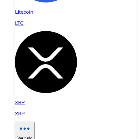
Litecoin
LTC
XRP
XRP
Ver tudo