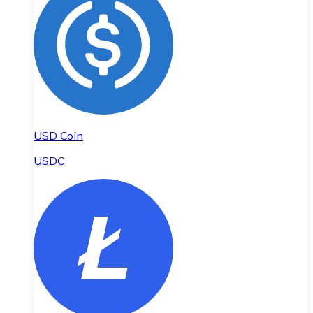
USD Coin
USDC