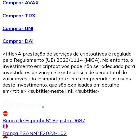
Comprar AVAX
Compre criptomoedas com dinheiro e outros métodos d
Comprar TRX
Comprar com dinheiro
Comprar UNI
Transferência SEPA
Comprar DAI
Adicione fundos à sua conta Bitnovo ou faça compras d
Comprar com transferência bancária
<title>A prestação de serviços de criptoativos é regulada
pelo Regulamento (UE) 2023/1114 (MiCA). No entanto, o
Cartão de crédito / débito
investimento em criptoativos pode não ser adequado para
investidores de varejo e existe o risco de perda total do
Use cartões Visa e Mastercard para comprar criptomoed
valor investido. É importante ler e compreender os riscos
deste investimento, que são explicados em detalhe
Comprar com cartão
em</title> <subtitle>neste link.</subtitle>
Loja - Cartões-presente
Novo
Banco de Espanha
Nº Registro D687
Compre cartões-presente das suas marcas favoritas c
Ir para a loja de cartões-presente
França PSAN
Nº E2023-102