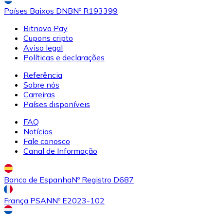
Países Baixos DNB
Nº R193399
Bitnovo Pay
Cupons cripto
Aviso legal
Políticas e declarações
Referência
Sobre nós
Carreiras
Países disponíveis
FAQ
Notícias
Fale conosco
Canal de Informação
Banco de Espanha
Nº Registro D687
França PSAN
Nº E2023-102