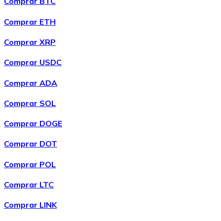
Comprar BTC
LTC
Comprar ETH
Comprar XRP
Comprar USDC
Comprar ADA
Comprar SOL
Comprar DOGE
XRP
Comprar DOT
XRP
Comprar POL
Comprar LTC
Ver tudo
Comprar LINK
Cupons cripto