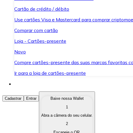
Cartão de crédito / débito
Use cartões Visa e Mastercard para comprar criptomoed
Comprar com cartão
Loja - Cartões-presente
Novo
Compre cartões-presente das suas marcas favoritas c
Ir para a loja de cartões-presente
Comprar Criptomoedas
Cadastrar
Entrar
Baixe nossa Wallet
1
Compre as criptomoedas de seu interesse de forma ráp
Abra a câmera do seu celular.
Vender Criptomoedas
2
Converta suas criptomoedas em moeda fiduciária quand
Escaneie o QR.