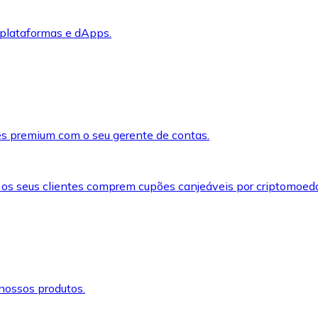
 plataformas e dApps.
s premium com o seu gerente de contas.
 os seus clientes comprem cupões canjeáveis por criptomoed
nossos produtos.