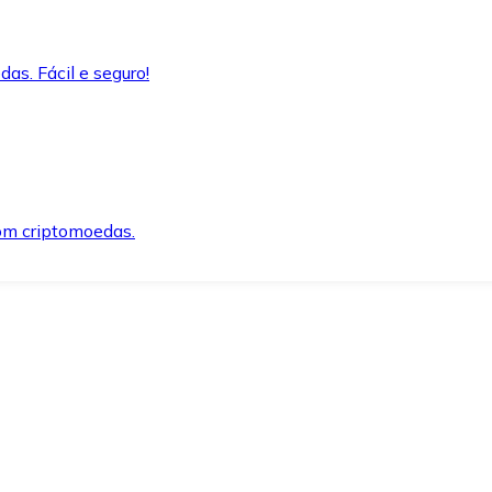
as. Fácil e seguro!
om criptomoedas.
ida e segura.
o precisar.