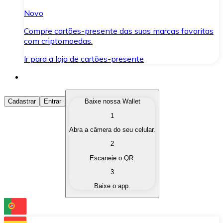
Novo
Compre cartões-presente das suas marcas favoritas
com criptomoedas.
Ir para a loja de cartões-presente
Comprar Criptomoedas
Cadastrar
Entrar
Baixe nossa Wallet
1
Compre as criptomoedas de seu interesse de forma ráp
Abra a câmera do seu celular.
Vender Criptomoedas
2
Converta suas criptomoedas em moeda fiduciária quand
Escaneie o QR.
3
Trocar (Swap)
Baixe o app.
Troque uma criptomoeda por outra instantaneamente,
Carteira Bitnovo