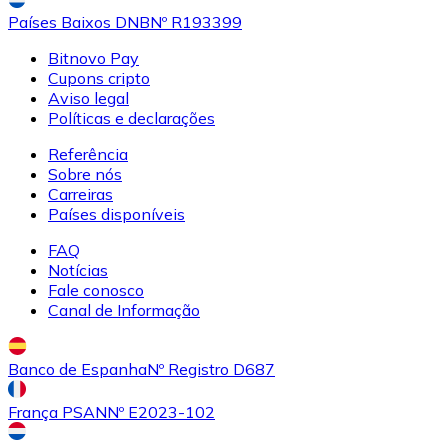
Países Baixos DNB
Nº R193399
Bitnovo Pay
Cupons cripto
Aviso legal
Políticas e declarações
Referência
Sobre nós
Carreiras
Países disponíveis
FAQ
Notícias
Fale conosco
Canal de Informação
Banco de Espanha
Nº Registro D687
França PSAN
Nº E2023-102