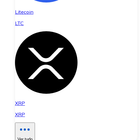
Litecoin
LTC
XRP
XRP
Ver tudo