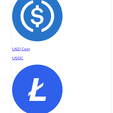
USD Coin
USDC