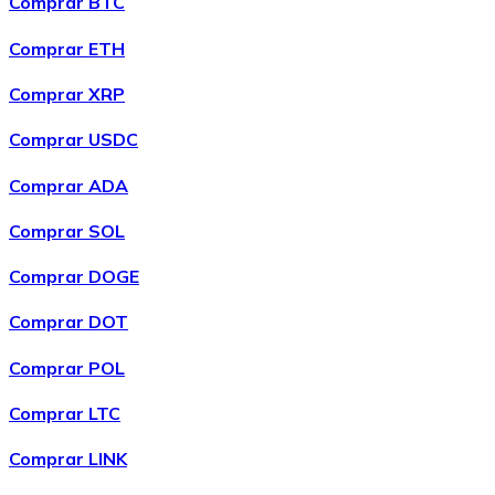
Comprar BTC
LTC
Comprar ETH
Comprar XRP
Comprar USDC
Comprar ADA
Comprar SOL
Comprar DOGE
XRP
Comprar DOT
XRP
Comprar POL
Comprar LTC
Ver tudo
Comprar LINK
Cupons cripto