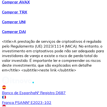
Comprar AVAX
Compre criptomoedas com dinheiro e outros métodos d
Comprar TRX
Comprar com dinheiro
Comprar UNI
Transferência SEPA
Comprar DAI
Adicione fundos à sua conta Bitnovo ou faça compras d
Comprar com transferência bancária
<title>A prestação de serviços de criptoativos é regulada
pelo Regulamento (UE) 2023/1114 (MiCA). No entanto, o
Cartão de crédito / débito
investimento em criptoativos pode não ser adequado para
investidores de varejo e existe o risco de perda total do
Use cartões Visa e Mastercard para comprar criptomoed
valor investido. É importante ler e compreender os riscos
deste investimento, que são explicados em detalhe
Comprar com cartão
em</title> <subtitle>neste link.</subtitle>
Loja - Cartões-presente
Novo
Banco de Espanha
Nº Registro D687
Compre cartões-presente das suas marcas favoritas c
Ir para a loja de cartões-presente
França PSAN
Nº E2023-102