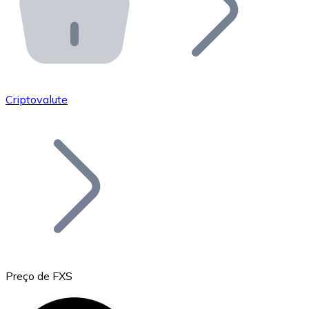
API Bitnovo
Integre nossa API no seu ecossistema.
Tornar-se Revendedor
Junte-se à nossa rede de revendedores e comercialize 
Criptovalute
Adicionar um Token
Adicione o token do seu projeto ao nosso serviço de c
Preço de FXS