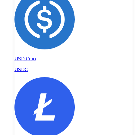
USD Coin
USDC