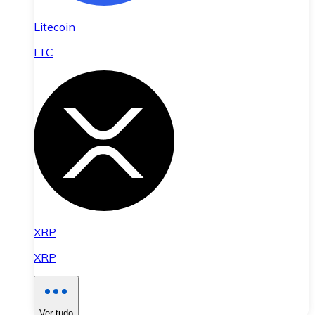
Litecoin
LTC
XRP
XRP
Ver tudo