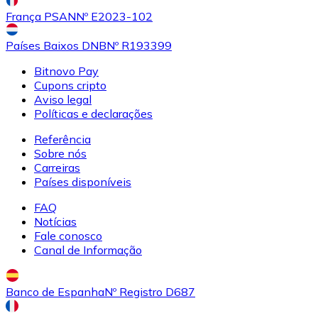
França PSAN
Nº E2023-102
LTC
Países Baixos DNB
Nº R193399
Bitnovo Pay
Cupons cripto
Aviso legal
Políticas e declarações
Referência
Sobre nós
Carreiras
Países disponíveis
XRP
FAQ
Notícias
XRP
Fale conosco
Canal de Informação
Ver tudo
Banco de Espanha
Nº Registro D687
Cupons cripto