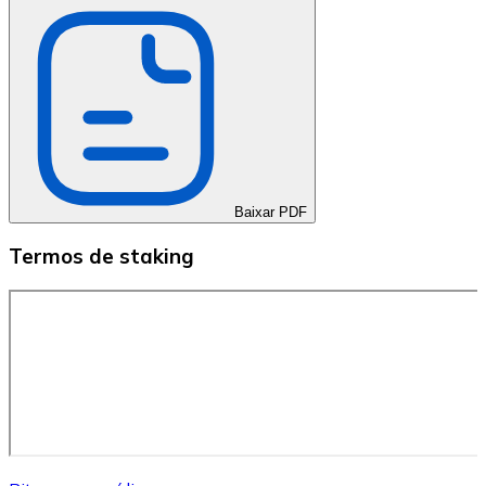
API Bitnovo
Integre nossa API no seu ecossistema.
Tornar-se Revendedor
Junte-se à nossa rede de revendedores e comercialize 
Adicionar um Token
Baixar PDF
Adicione o token do seu projeto ao nosso serviço de c
Termos de staking