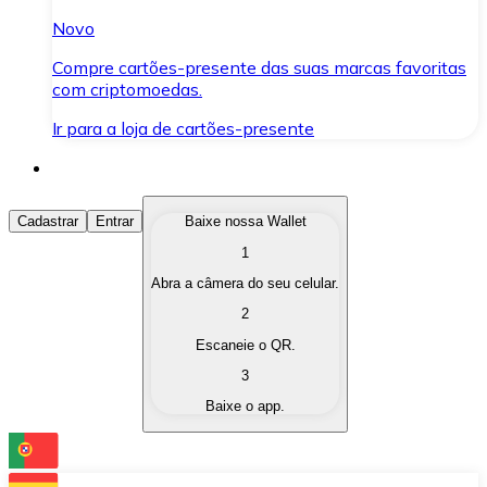
Novo
Compre cartões-presente das suas marcas favoritas
com criptomoedas.
Ir para a loja de cartões-presente
Comprar Criptomoedas
Cadastrar
Entrar
Baixe nossa Wallet
1
Compre as criptomoedas de seu interesse de forma ráp
Abra a câmera do seu celular.
Vender Criptomoedas
2
Converta suas criptomoedas em moeda fiduciária quand
Escaneie o QR.
3
Trocar (Swap)
Baixe o app.
Troque uma criptomoeda por outra instantaneamente,
Carteira Bitnovo