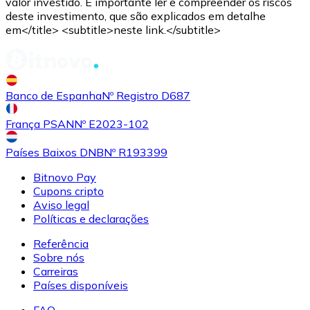
valor investido. É importante ler e compreender os riscos
deste investimento, que são explicados em detalhe
em</title> <subtitle>neste link.</subtitle>
Banco de Espanha
Nº Registro D687
USD Coin
França PSAN
Nº E2023-102
USDC
Países Baixos DNB
Nº R193399
Bitnovo Pay
Cupons cripto
Aviso legal
Políticas e declarações
Referência
Sobre nós
Carreiras
Países disponíveis
Litecoin