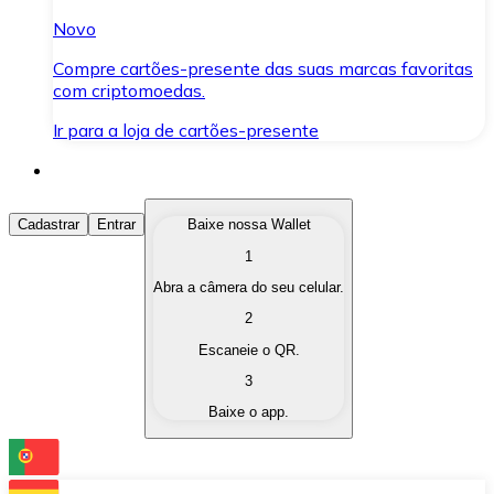
Novo
Compre cartões-presente das suas marcas favoritas
com criptomoedas.
Ir para a loja de cartões-presente
Comprar Criptomoedas
Cadastrar
Entrar
Baixe nossa Wallet
1
Compre as criptomoedas de seu interesse de forma ráp
Abra a câmera do seu celular.
Vender Criptomoedas
2
Converta suas criptomoedas em moeda fiduciária quand
Escaneie o QR.
3
Trocar (Swap)
Baixe o app.
Troque uma criptomoeda por outra instantaneamente,
Carteira Bitnovo