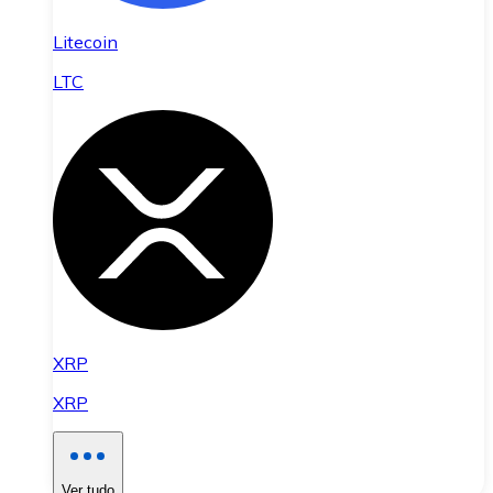
Litecoin
LTC
XRP
XRP
Ver tudo