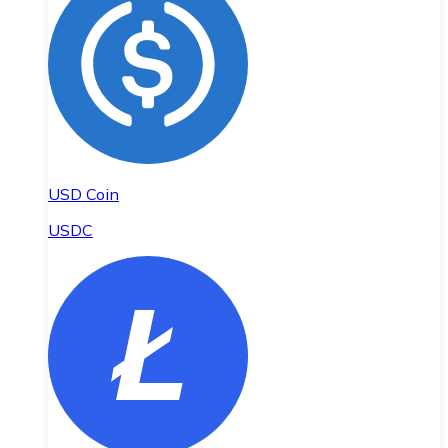
USD Coin
USDC