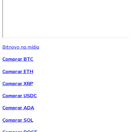
API Bitnovo
Integre nossa API no seu ecossistema.
Tornar-se Revendedor
Junte-se à nossa rede de revendedores e comercialize 
Bitnovo na mídia
Adicionar um Token
Comprar BTC
Adicione o token do seu projeto ao nosso serviço de c
Comprar ETH
Comprar XRP
Comprar USDC
Comprar ADA
Comprar SOL
Comprar DOGE