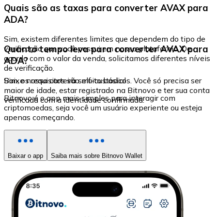
Quais são as taxas para converter AVAX para
ADA?
Sim, existem diferentes limites que dependem do tipo de
Quanto tempo leva para converter AVAX para
verificação que você possui em nossa plataforma. De
acordo com o valor da venda, solicitamos diferentes níveis
ADA?
de verificação.
Sim, os requisitos são muito básicos. Você só precisa ser
Baixe nossa carteira self-custodial
maior de idade, estar registrado na Bitnovo e ter sua conta
Bitnovo é o app mais simples para interagir com
verificada com a identidade confirmada.
criptomoedas, seja você um usuário experiente ou esteja
apenas começando.
Baixar o app
Saiba mais sobre Bitnovo Wallet