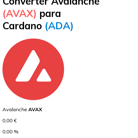
Converter Avalanche
Bitcoin
(AVAX)
para
BTC
Cardano
(ADA)
Ethereum
ETH
Avalanche
AVAX
0,00 €
0,00 %