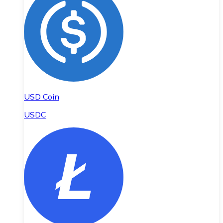
USD Coin
USDC