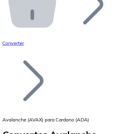
API Bitnovo
Integre nossa API no seu ecossistema.
Tornar-se Revendedor
Junte-se à nossa rede de revendedores e comercialize 
Converter
Adicionar um Token
Adicione o token do seu projeto ao nosso serviço de c
Avalanche (AVAX) para Cardano (ADA)