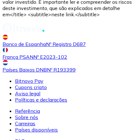
valor investido. É importante ler e compreender os riscos
deste investimento, que são explicados em detalhe
em</title> <subtitle>neste link.</subtitle>
Banco de Espanha
Nº Registro D687
França PSAN
Nº E2023-102
Países Baixos DNB
Nº R193399
Bitnovo Pay
Cupons cripto
Aviso legal
Políticas e declarações
Referência
Sobre nós
Carreiras
Países disponíveis