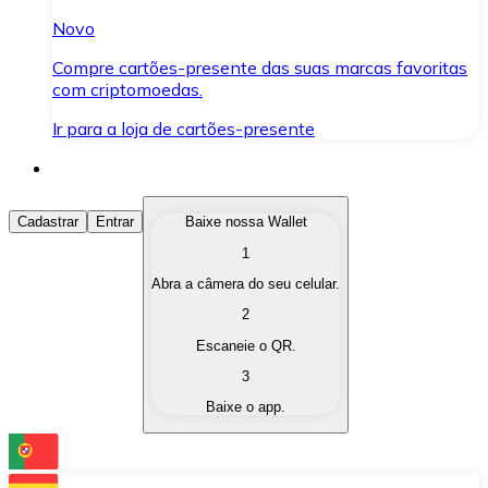
Novo
Compre cartões-presente das suas marcas favoritas
com criptomoedas.
Ir para a loja de cartões-presente
Comprar Criptomoedas
Cadastrar
Entrar
Baixe nossa Wallet
1
Compre as criptomoedas de seu interesse de forma ráp
Abra a câmera do seu celular.
Vender Criptomoedas
2
Converta suas criptomoedas em moeda fiduciária quand
Escaneie o QR.
3
Trocar (Swap)
Baixe o app.
Troque uma criptomoeda por outra instantaneamente,
Carteira Bitnovo