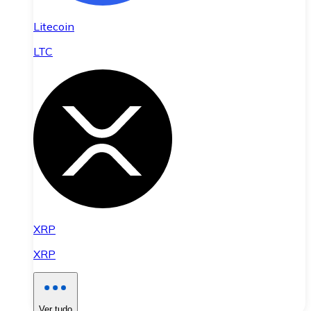
Litecoin
LTC
XRP
XRP
Ver tudo