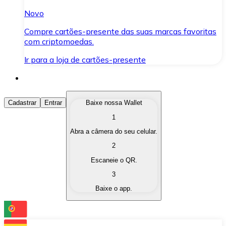
Novo
Compre cartões-presente das suas marcas favoritas
com criptomoedas.
Ir para a loja de cartões-presente
Comprar Criptomoedas
Cadastrar
Entrar
Baixe nossa Wallet
1
Compre as criptomoedas de seu interesse de forma ráp
Abra a câmera do seu celular.
Vender Criptomoedas
2
Converta suas criptomoedas em moeda fiduciária quand
Escaneie o QR.
3
Trocar (Swap)
Baixe o app.
Troque uma criptomoeda por outra instantaneamente,
Carteira Bitnovo