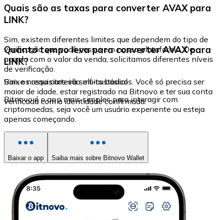
Quais são as taxas para converter AVAX para
LINK?
Sim, existem diferentes limites que dependem do tipo de
Quanto tempo leva para converter AVAX para
verificação que você possui em nossa plataforma. De
acordo com o valor da venda, solicitamos diferentes níveis
LINK?
de verificação.
Sim, os requisitos são muito básicos. Você só precisa ser
Baixe nossa carteira self-custodial
maior de idade, estar registrado na Bitnovo e ter sua conta
Bitnovo é o app mais simples para interagir com
verificada com a identidade confirmada.
criptomoedas, seja você um usuário experiente ou esteja
apenas começando.
Baixar o app
Saiba mais sobre Bitnovo Wallet