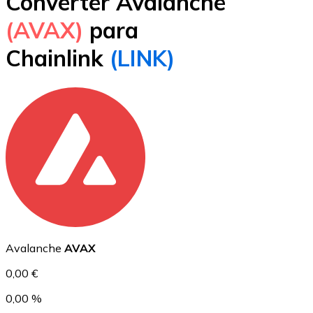
Converter Avalanche
Bitcoin
(AVAX)
para
BTC
Chainlink
(LINK)
Ethereum
ETH
Avalanche
AVAX
0,00 €
0,00 %