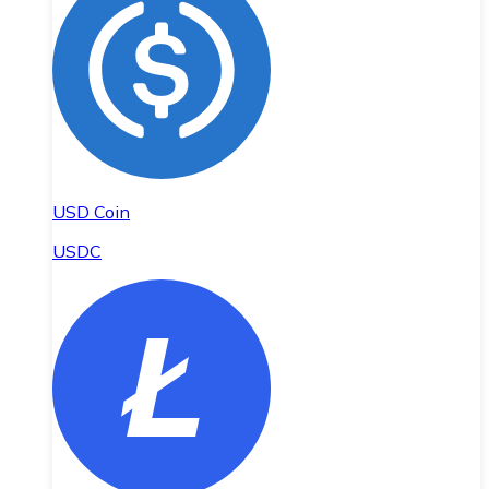
USD Coin
USDC