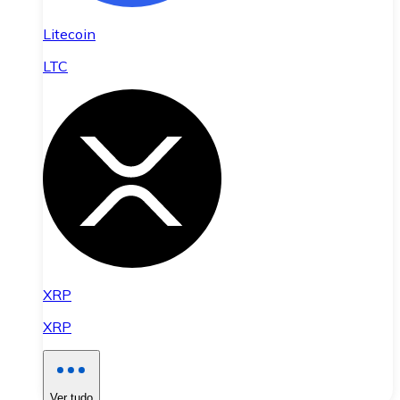
Litecoin
LTC
XRP
XRP
Ver tudo