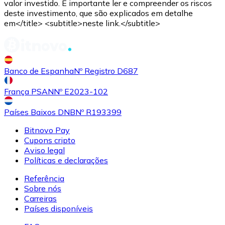
valor investido. É importante ler e compreender os riscos
deste investimento, que são explicados em detalhe
em</title> <subtitle>neste link.</subtitle>
Banco de Espanha
Nº Registro D687
França PSAN
Nº E2023-102
Países Baixos DNB
Nº R193399
Bitnovo Pay
Cupons cripto
Aviso legal
Políticas e declarações
Referência
Sobre nós
Carreiras
Países disponíveis