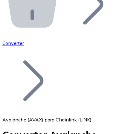
API Bitnovo
Integre nossa API no seu ecossistema.
Tornar-se Revendedor
Junte-se à nossa rede de revendedores e comercialize 
Converter
Adicionar um Token
Adicione o token do seu projeto ao nosso serviço de c
Avalanche (AVAX) para Chainlink (LINK)