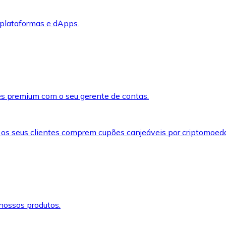
 plataformas e dApps.
s premium com o seu gerente de contas.
 os seus clientes comprem cupões canjeáveis por criptomoed
nossos produtos.