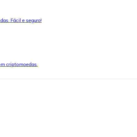
as. Fácil e seguro!
om criptomoedas.
ida e segura.
o precisar.