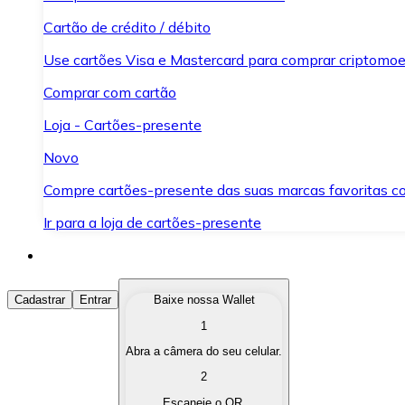
Cartão de crédito / débito
Use cartões Visa e Mastercard para comprar criptomoed
Comprar com cartão
Loja - Cartões-presente
Novo
Compre cartões-presente das suas marcas favoritas c
Ir para a loja de cartões-presente
Comprar Criptomoedas
Cadastrar
Entrar
Baixe nossa Wallet
1
Compre as criptomoedas de seu interesse de forma ráp
Abra a câmera do seu celular.
Vender Criptomoedas
2
Converta suas criptomoedas em moeda fiduciária quand
Escaneie o QR.