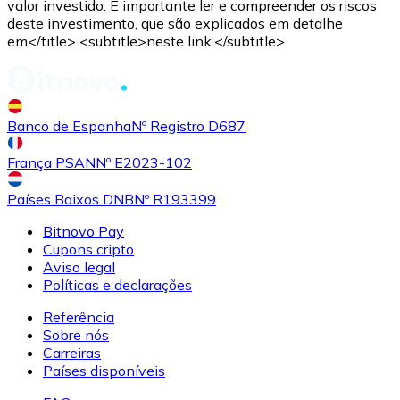
valor investido. É importante ler e compreender os riscos
deste investimento, que são explicados em detalhe
em</title> <subtitle>neste link.</subtitle>
Banco de Espanha
Nº Registro D687
França PSAN
Nº E2023-102
Países Baixos DNB
Nº R193399
Bitnovo Pay
Cupons cripto
Aviso legal
Políticas e declarações
Referência
Sobre nós
Carreiras
Países disponíveis