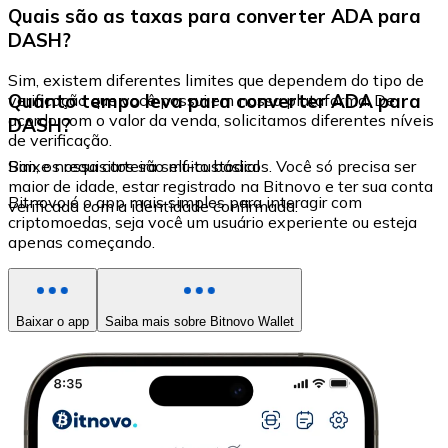
Quais são as taxas para converter ADA para
DASH?
Sim, existem diferentes limites que dependem do tipo de
Quanto tempo leva para converter ADA para
verificação que você possui em nossa plataforma. De
acordo com o valor da venda, solicitamos diferentes níveis
DASH?
de verificação.
Sim, os requisitos são muito básicos. Você só precisa ser
Baixe nossa carteira self-custodial
maior de idade, estar registrado na Bitnovo e ter sua conta
Bitnovo é o app mais simples para interagir com
verificada com a identidade confirmada.
criptomoedas, seja você um usuário experiente ou esteja
apenas começando.
Baixar o app
Saiba mais sobre Bitnovo Wallet