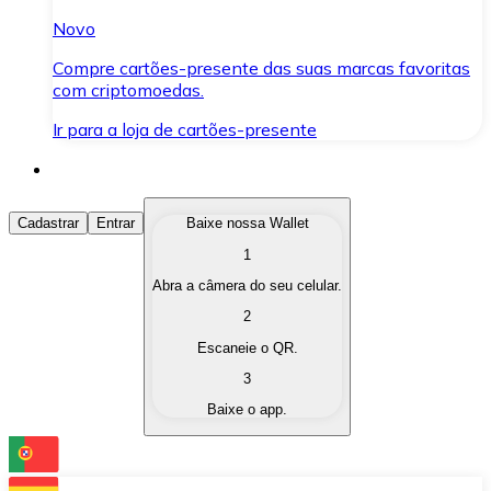
Novo
Compre cartões-presente das suas marcas favoritas
com criptomoedas.
Ir para a loja de cartões-presente
Comprar Criptomoedas
Cadastrar
Entrar
Baixe nossa Wallet
1
Compre as criptomoedas de seu interesse de forma ráp
Abra a câmera do seu celular.
Vender Criptomoedas
2
Converta suas criptomoedas em moeda fiduciária quand
Escaneie o QR.
3
Trocar (Swap)
Baixe o app.
Troque uma criptomoeda por outra instantaneamente,
Carteira Bitnovo