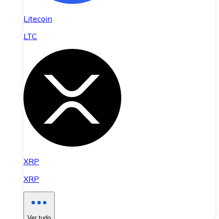
Litecoin
LTC
XRP
XRP
Ver tudo