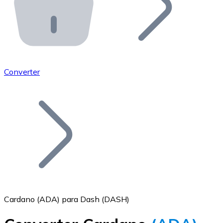
API Bitnovo
Integre nossa API no seu ecossistema.
Tornar-se Revendedor
Junte-se à nossa rede de revendedores e comercialize 
Converter
Adicionar um Token
Adicione o token do seu projeto ao nosso serviço de c
Cardano (ADA) para Dash (DASH)