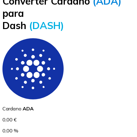
Converter Cardano
(ADA)
Bitcoin
para
BTC
Dash
(DASH)
Ethereum
ETH
Cardano
ADA
0,00 €
0,00 %