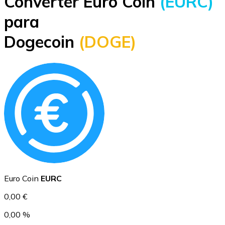
Converter Euro Coin
(EURC)
Bitcoin
para
BTC
Dogecoin
(DOGE)
Ethereum
ETH
Euro Coin
EURC
0,00 €
0,00 %