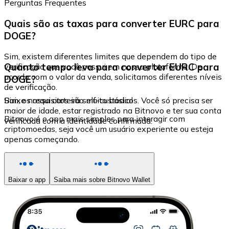
Perguntas Frequentes
Quais são as taxas para converter EURC para
DOGE?
Sim, existem diferentes limites que dependem do tipo de
Quanto tempo leva para converter EURC para
verificação que você possui em nossa plataforma. De
acordo com o valor da venda, solicitamos diferentes níveis
DOGE?
de verificação.
Sim, os requisitos são muito básicos. Você só precisa ser
Baixe nossa carteira self-custodial
maior de idade, estar registrado na Bitnovo e ter sua conta
Bitnovo é o app mais simples para interagir com
verificada com a identidade confirmada.
criptomoedas, seja você um usuário experiente ou esteja
apenas começando.
Baixar o app
Saiba mais sobre Bitnovo Wallet