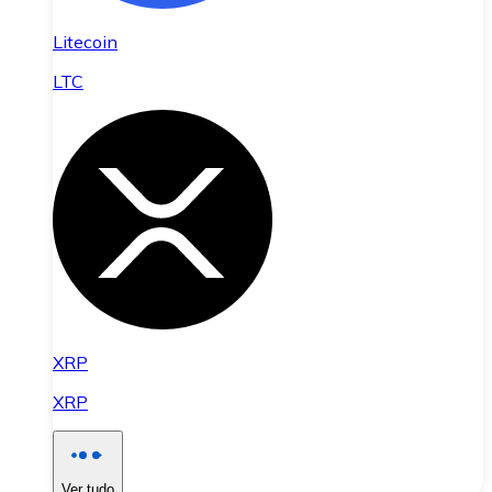
Litecoin
LTC
XRP
XRP
Ver tudo