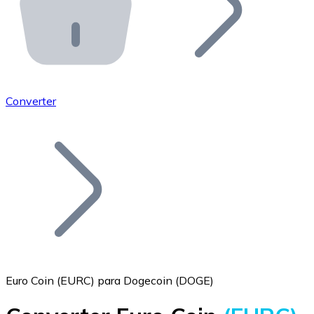
API Bitnovo
Integre nossa API no seu ecossistema.
Tornar-se Revendedor
Junte-se à nossa rede de revendedores e comercialize 
Converter
Adicionar um Token
Adicione o token do seu projeto ao nosso serviço de c
Euro Coin (EURC) para Dogecoin (DOGE)