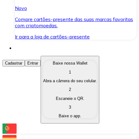
Novo
Compre cartões-presente das suas marcas favoritas
com criptomoedas.
Ir para a loja de cartões-presente
Comprar Criptomoedas
Cadastrar
Entrar
Baixe nossa Wallet
1
Compre as criptomoedas de seu interesse de forma ráp
Abra a câmera do seu celular.
Vender Criptomoedas
2
Converta suas criptomoedas em moeda fiduciária quand
Escaneie o QR.
3
Trocar (Swap)
Baixe o app.
Troque uma criptomoeda por outra instantaneamente,
Carteira Bitnovo