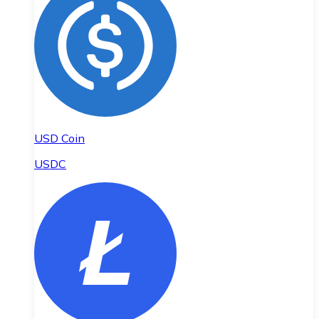
USD Coin
USDC