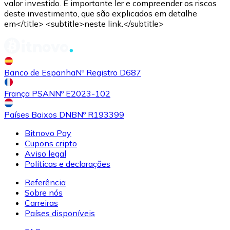
valor investido. É importante ler e compreender os riscos
deste investimento, que são explicados em detalhe
em</title> <subtitle>neste link.</subtitle>
Banco de Espanha
Nº Registro D687
França PSAN
Nº E2023-102
Países Baixos DNB
Nº R193399
Bitnovo Pay
Cupons cripto
Aviso legal
Políticas e declarações
Referência
Sobre nós
Carreiras
Países disponíveis