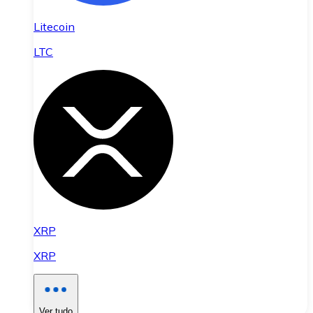
Litecoin
LTC
XRP
XRP
Ver tudo