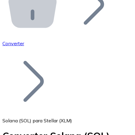
API Bitnovo
Integre nossa API no seu ecossistema.
Tornar-se Revendedor
Junte-se à nossa rede de revendedores e comercialize 
Converter
Adicionar um Token
Adicione o token do seu projeto ao nosso serviço de c
Solana (SOL) para Stellar (XLM)