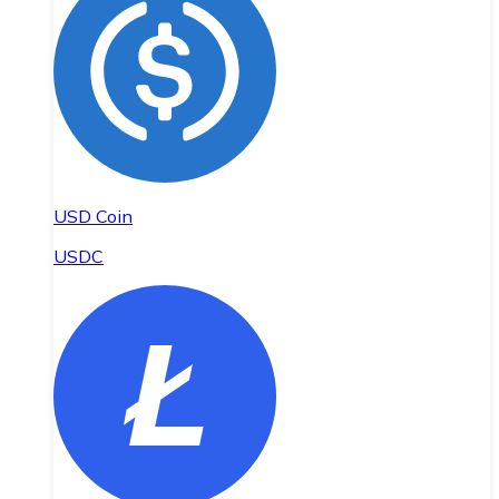
USD Coin
USDC