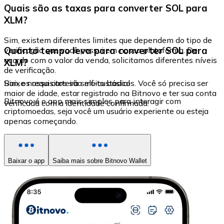
Quais são as taxas para converter SOL para
XLM?
Sim, existem diferentes limites que dependem do tipo de
Quanto tempo leva para converter SOL para
verificação que você possui em nossa plataforma. De
acordo com o valor da venda, solicitamos diferentes níveis
XLM?
de verificação.
Sim, os requisitos são muito básicos. Você só precisa ser
Baixe nossa carteira self-custodial
maior de idade, estar registrado na Bitnovo e ter sua conta
Bitnovo é o app mais simples para interagir com
verificada com a identidade confirmada.
criptomoedas, seja você um usuário experiente ou esteja
apenas começando.
Baixar o app
Saiba mais sobre Bitnovo Wallet