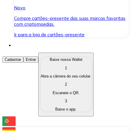
Novo
Compre cartões-presente das suas marcas favoritas
com criptomoedas.
Ir para a loja de cartões-presente
Comprar Criptomoedas
Cadastrar
Entrar
Baixe nossa Wallet
1
Compre as criptomoedas de seu interesse de forma ráp
Abra a câmera do seu celular.
Vender Criptomoedas
2
Converta suas criptomoedas em moeda fiduciária quand
Escaneie o QR.
3
Trocar (Swap)
Baixe o app.
Troque uma criptomoeda por outra instantaneamente,
Carteira Bitnovo