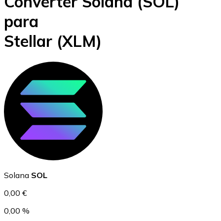
Converter Solana
(SOL)
Bitcoin
para
BTC
Stellar
(XLM)
Ethereum
ETH
Solana
SOL
0,00 €
0,00 %