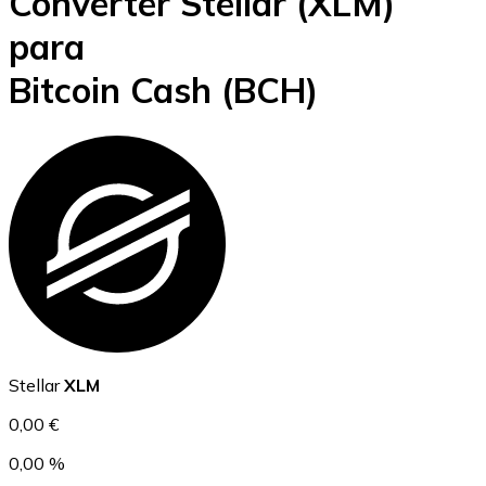
Converter Stellar
(XLM)
Bitcoin
para
BTC
Bitcoin Cash
(BCH)
Ethereum
ETH
Stellar
XLM
0,00 €
0,00 %