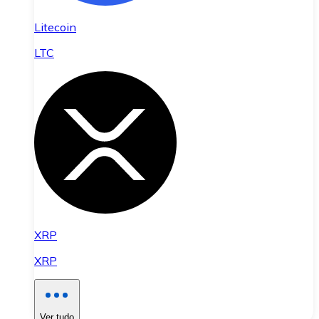
Litecoin
LTC
XRP
XRP
Ver tudo