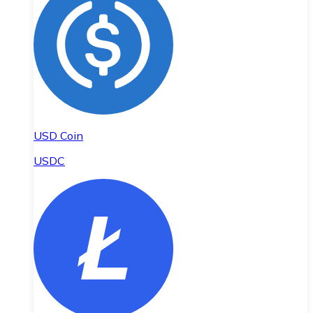
USD Coin
USDC