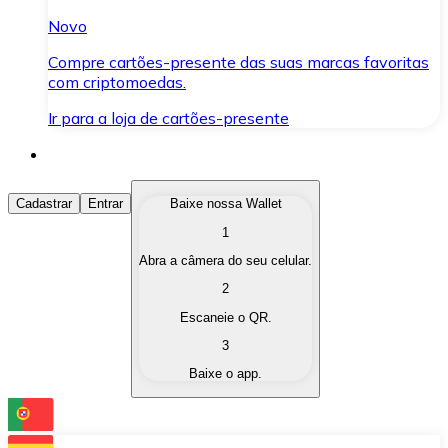
Novo
Compre cartões-presente das suas marcas favoritas
com criptomoedas.
Ir para a loja de cartões-presente
Comprar Criptomoedas
Cadastrar
Entrar
Baixe nossa Wallet
1
Compre as criptomoedas de seu interesse de forma ráp
Abra a câmera do seu celular.
Vender Criptomoedas
2
Converta suas criptomoedas em moeda fiduciária quand
Escaneie o QR.
3
Trocar (Swap)
Baixe o app.
Troque uma criptomoeda por outra instantaneamente,
Carteira Bitnovo