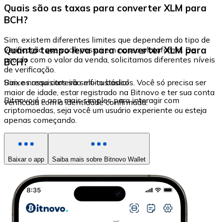
Quais são as taxas para converter XLM para
BCH?
Sim, existem diferentes limites que dependem do tipo de
Quanto tempo leva para converter XLM para
verificação que você possui em nossa plataforma. De
acordo com o valor da venda, solicitamos diferentes níveis
BCH?
de verificação.
Sim, os requisitos são muito básicos. Você só precisa ser
Baixe nossa carteira self-custodial
maior de idade, estar registrado na Bitnovo e ter sua conta
Bitnovo é o app mais simples para interagir com
verificada com a identidade confirmada.
criptomoedas, seja você um usuário experiente ou esteja
apenas começando.
Baixar o app
Saiba mais sobre Bitnovo Wallet