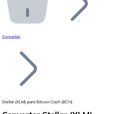
API Bitnovo
Integre nossa API no seu ecossistema.
Tornar-se Revendedor
Junte-se à nossa rede de revendedores e comercialize 
Converter
Adicionar um Token
Adicione o token do seu projeto ao nosso serviço de c
Stellar (XLM) para Bitcoin Cash (BCH)