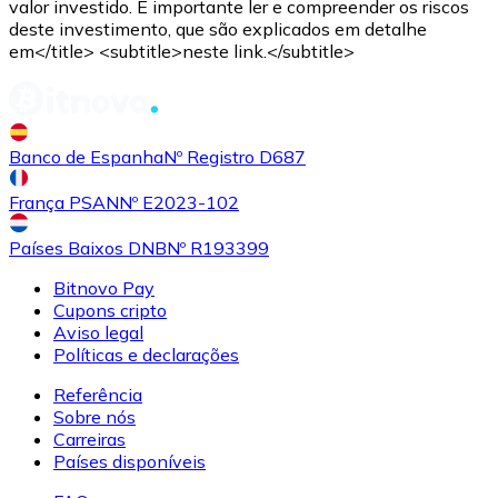
valor investido. É importante ler e compreender os riscos
deste investimento, que são explicados em detalhe
em</title> <subtitle>neste link.</subtitle>
Banco de Espanha
Nº Registro D687
França PSAN
Nº E2023-102
Países Baixos DNB
Nº R193399
Bitnovo Pay
Cupons cripto
Aviso legal
Políticas e declarações
Referência
Sobre nós
Carreiras
Países disponíveis