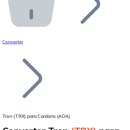
API Bitnovo
Integre nossa API no seu ecossistema.
Tornar-se Revendedor
Junte-se à nossa rede de revendedores e comercialize 
Converter
Adicionar um Token
Adicione o token do seu projeto ao nosso serviço de c
Tron (TRX) para Cardano (ADA)