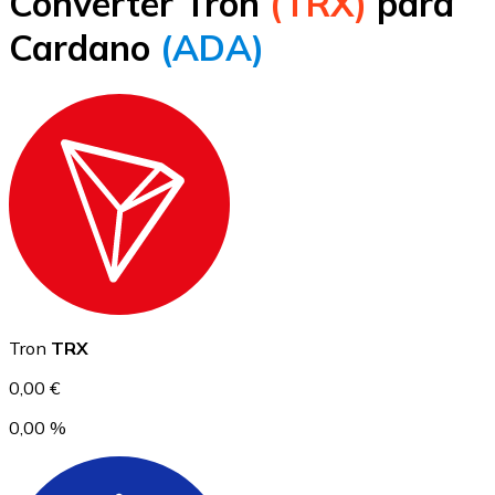
Converter Tron
(TRX)
para
Bitcoin
Cardano
(ADA)
BTC
Ethereum
Tron
TRX
ETH
0,00 €
0,00 %