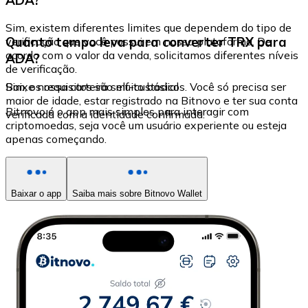
Sim, existem diferentes limites que dependem do tipo de
Quanto tempo leva para converter TRX para
verificação que você possui em nossa plataforma. De
acordo com o valor da venda, solicitamos diferentes níveis
ADA?
de verificação.
Sim, os requisitos são muito básicos. Você só precisa ser
Baixe nossa carteira self-custodial
maior de idade, estar registrado na Bitnovo e ter sua conta
Bitnovo é o app mais simples para interagir com
verificada com a identidade confirmada.
criptomoedas, seja você um usuário experiente ou esteja
apenas começando.
Baixar o app
Saiba mais sobre Bitnovo Wallet