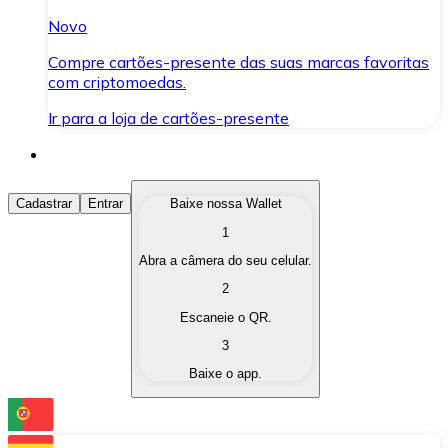
Novo
Compre cartões-presente das suas marcas favoritas
com criptomoedas.
Ir para a loja de cartões-presente
Comprar Criptomoedas
Cadastrar
Entrar
Baixe nossa Wallet
1
Compre as criptomoedas de seu interesse de forma ráp
Abra a câmera do seu celular.
Vender Criptomoedas
2
Converta suas criptomoedas em moeda fiduciária quand
Escaneie o QR.
3
Trocar (Swap)
Baixe o app.
Troque uma criptomoeda por outra instantaneamente,
Carteira Bitnovo