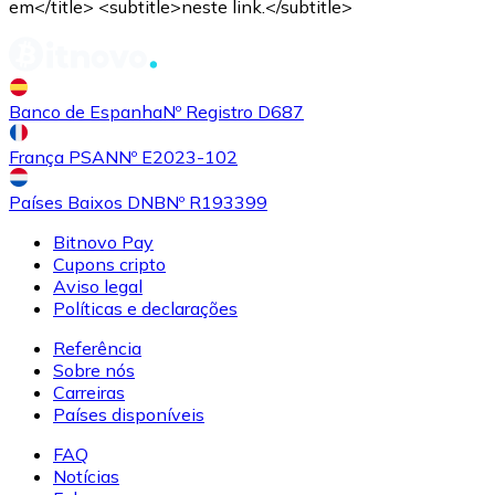
em</title> <subtitle>neste link.</subtitle>
Banco de Espanha
Nº Registro D687
França PSAN
Nº E2023-102
Países Baixos DNB
Nº R193399
Bitnovo Pay
Cupons cripto
Aviso legal
Políticas e declarações
Referência
Sobre nós
Carreiras
Países disponíveis
FAQ
Notícias