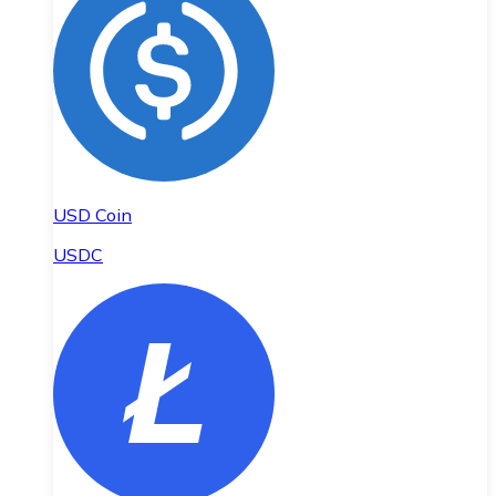
USD Coin
USDC