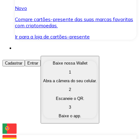
Novo
Compre cartões-presente das suas marcas favoritas
com criptomoedas.
Ir para a loja de cartões-presente
Comprar Criptomoedas
Cadastrar
Entrar
Baixe nossa Wallet
1
Compre as criptomoedas de seu interesse de forma ráp
Abra a câmera do seu celular.
Vender Criptomoedas
2
Converta suas criptomoedas em moeda fiduciária quand
Escaneie o QR.
3
Trocar (Swap)
Baixe o app.
Troque uma criptomoeda por outra instantaneamente,
Carteira Bitnovo