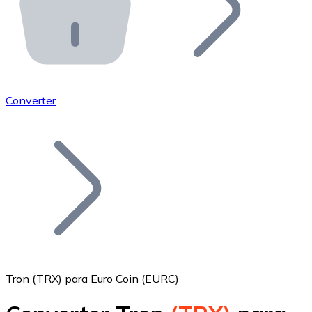
API Bitnovo
Integre nossa API no seu ecossistema.
Tornar-se Revendedor
Junte-se à nossa rede de revendedores e comercialize 
Converter
Adicionar um Token
Adicione o token do seu projeto ao nosso serviço de c
Tron (TRX) para Euro Coin (EURC)