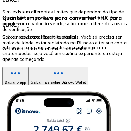
Sim, existem diferentes limites que dependem do tipo de
Quanto tempo leva para converter TRX para
verificação que você possui em nossa plataforma. De
acordo com o valor da venda, solicitamos diferentes níveis
EURC?
de verificação.
Sim, os requisitos são muito básicos. Você só precisa ser
Baixe nossa carteira self-custodial
maior de idade, estar registrado na Bitnovo e ter sua conta
Bitnovo é o app mais simples para interagir com
verificada com a identidade confirmada.
criptomoedas, seja você um usuário experiente ou esteja
apenas começando.
Baixar o app
Saiba mais sobre Bitnovo Wallet