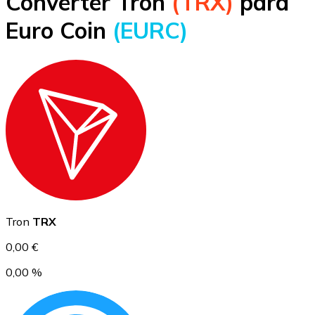
Converter Tron
(TRX)
para
Bitcoin
Euro Coin
(EURC)
BTC
Ethereum
Tron
TRX
ETH
0,00 €
0,00 %