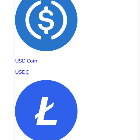
USD Coin
USDC