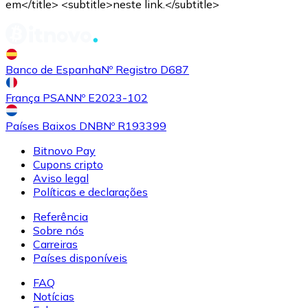
em</title> <subtitle>neste link.</subtitle>
Banco de Espanha
Nº Registro D687
França PSAN
Nº E2023-102
Países Baixos DNB
Nº R193399
Bitnovo Pay
Cupons cripto
Aviso legal
Políticas e declarações
Referência
Sobre nós
Carreiras
Países disponíveis
FAQ
Notícias