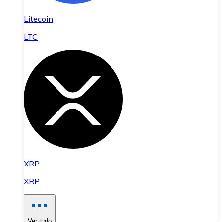
Litecoin
LTC
XRP
XRP
Ver tudo