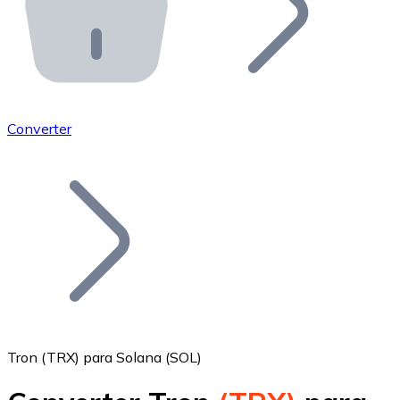
API Bitnovo
Integre nossa API no seu ecossistema.
Tornar-se Revendedor
Junte-se à nossa rede de revendedores e comercialize 
Converter
Adicionar um Token
Adicione o token do seu projeto ao nosso serviço de c
Tron (TRX) para Solana (SOL)