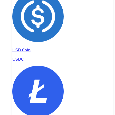
USD Coin
USDC