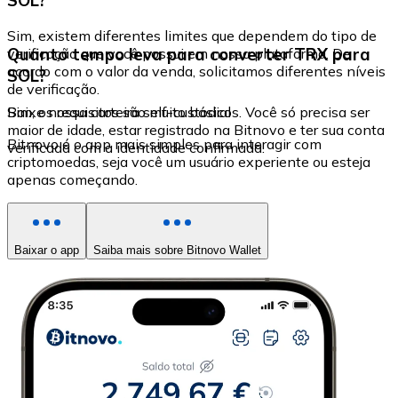
Sim, existem diferentes limites que dependem do tipo de
Quanto tempo leva para converter TRX para
verificação que você possui em nossa plataforma. De
acordo com o valor da venda, solicitamos diferentes níveis
SOL?
de verificação.
Sim, os requisitos são muito básicos. Você só precisa ser
Baixe nossa carteira self-custodial
maior de idade, estar registrado na Bitnovo e ter sua conta
Bitnovo é o app mais simples para interagir com
verificada com a identidade confirmada.
criptomoedas, seja você um usuário experiente ou esteja
apenas começando.
Baixar o app
Saiba mais sobre Bitnovo Wallet