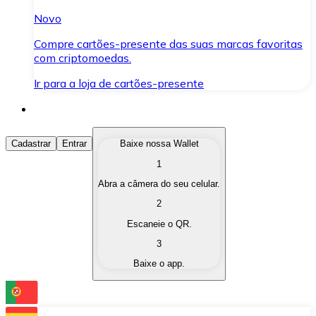
Novo
Compre cartões-presente das suas marcas favoritas
com criptomoedas.
Ir para a loja de cartões-presente
Comprar Criptomoedas
Cadastrar
Entrar
Baixe nossa Wallet
1
Compre as criptomoedas de seu interesse de forma ráp
Abra a câmera do seu celular.
Vender Criptomoedas
2
Converta suas criptomoedas em moeda fiduciária quand
Escaneie o QR.
3
Trocar (Swap)
Baixe o app.
Troque uma criptomoeda por outra instantaneamente,
Carteira Bitnovo