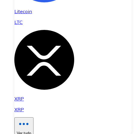
Litecoin
LTC
XRP
XRP
Ver tudo