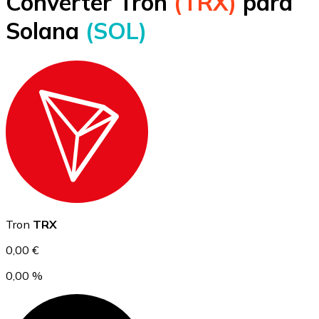
Converter Tron
(TRX)
para
Bitcoin
Solana
(SOL)
BTC
Ethereum
Tron
TRX
ETH
0,00 €
0,00 %