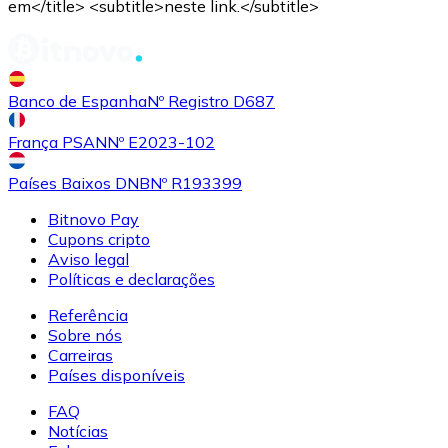
em</title> <subtitle>neste link.</subtitle>
Banco de Espanha
Nº Registro D687
França PSAN
Nº E2023-102
Países Baixos DNB
Nº R193399
Bitnovo Pay
Cupons cripto
Aviso legal
Políticas e declarações
Referência
Sobre nós
Carreiras
Países disponíveis
FAQ
Notícias