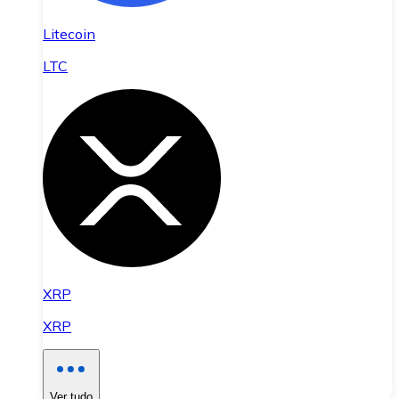
Litecoin
LTC
XRP
XRP
Ver tudo