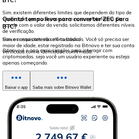
Sim, existem diferentes limites que dependem do tipo de
Quanto tempo leva para converter ZEC para
verificação que você possui em nossa plataforma. De
acordo com o valor da venda, solicitamos diferentes níveis
BTC?
de verificação.
Sim, os requisitos são muito básicos. Você só precisa ser
Baixe nossa carteira self-custodial
maior de idade, estar registrado na Bitnovo e ter sua conta
Bitnovo é o app mais simples para interagir com
verificada com a identidade confirmada.
criptomoedas, seja você um usuário experiente ou esteja
apenas começando.
Baixar o app
Saiba mais sobre Bitnovo Wallet