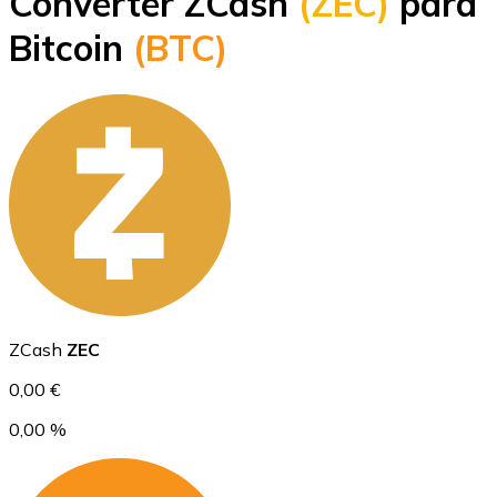
Converter ZCash
(ZEC)
para
Bitcoin
Bitcoin
(BTC)
BTC
Ethereum
ZCash
ZEC
ETH
0,00 €
0,00 %