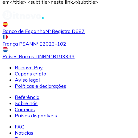
em</title> <subtitle>neste link.</subtitle>
Banco de Espanha
Nº Registro D687
França PSAN
Nº E2023-102
Países Baixos DNB
Nº R193399
Bitnovo Pay
Cupons cripto
Aviso legal
Políticas e declarações
Referência
Sobre nós
Carreiras
Países disponíveis
FAQ
Notícias