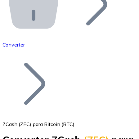
API Bitnovo
Integre nossa API no seu ecossistema.
Tornar-se Revendedor
Junte-se à nossa rede de revendedores e comercialize 
Converter
Adicionar um Token
Adicione o token do seu projeto ao nosso serviço de c
ZCash (ZEC) para Bitcoin (BTC)