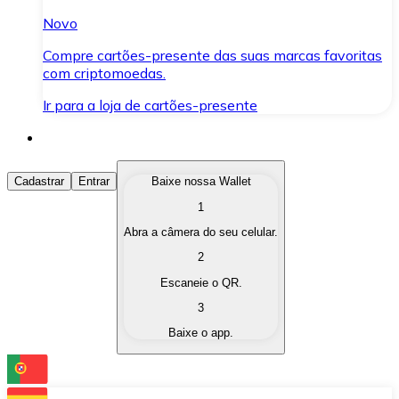
Novo
Compre cartões-presente das suas marcas favoritas
com criptomoedas.
Ir para a loja de cartões-presente
Comprar Criptomoedas
Cadastrar
Entrar
Baixe nossa Wallet
1
Compre as criptomoedas de seu interesse de forma ráp
Abra a câmera do seu celular.
Vender Criptomoedas
2
Converta suas criptomoedas em moeda fiduciária quand
Escaneie o QR.
3
Trocar (Swap)
Baixe o app.
Troque uma criptomoeda por outra instantaneamente,
Carteira Bitnovo