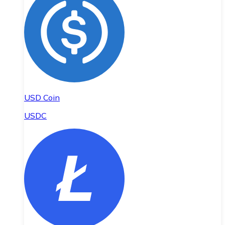
USD Coin
USDC