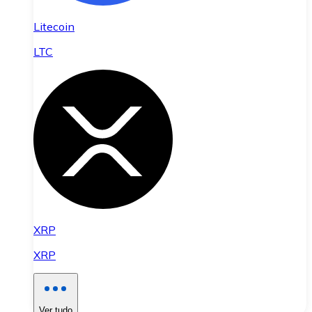
Litecoin
LTC
XRP
XRP
Ver tudo