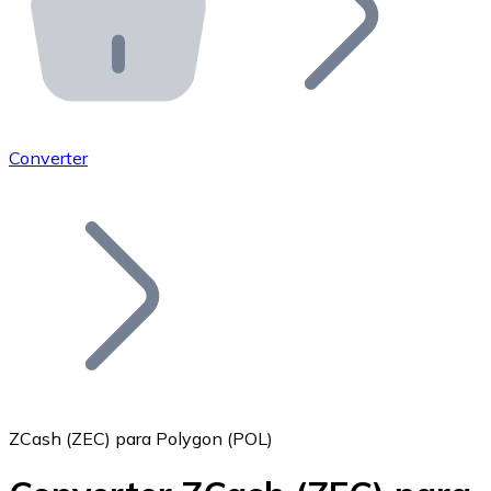
API Bitnovo
Integre nossa API no seu ecossistema.
Tornar-se Revendedor
Junte-se à nossa rede de revendedores e comercialize 
Converter
Adicionar um Token
Adicione o token do seu projeto ao nosso serviço de c
ZCash (ZEC) para Polygon (POL)