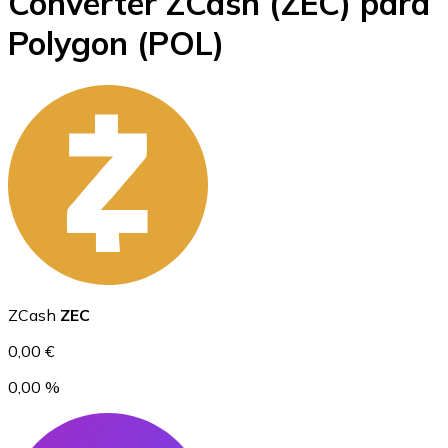
Converter ZCash
(ZEC)
para
Bitcoin
Polygon
(POL)
BTC
Ethereum
ZCash
ZEC
ETH
0,00 €
0,00 %