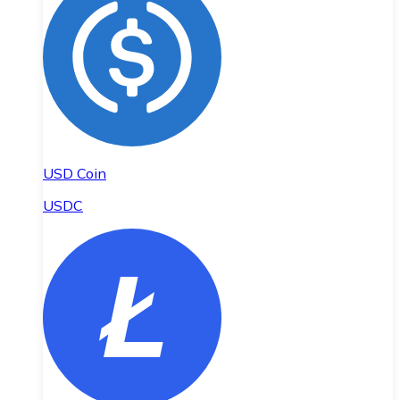
USD Coin
USDC