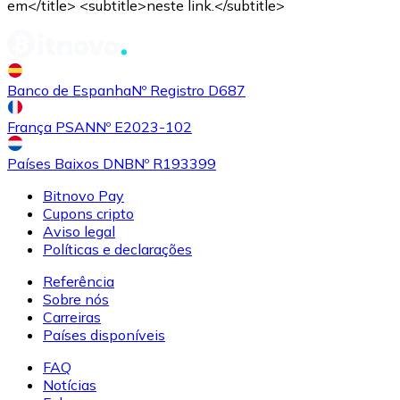
em</title> <subtitle>neste link.</subtitle>
Banco de Espanha
Nº Registro D687
França PSAN
Nº E2023-102
Países Baixos DNB
Nº R193399
Bitnovo Pay
Cupons cripto
Aviso legal
Políticas e declarações
Referência
Sobre nós
Carreiras
Países disponíveis
FAQ
Notícias