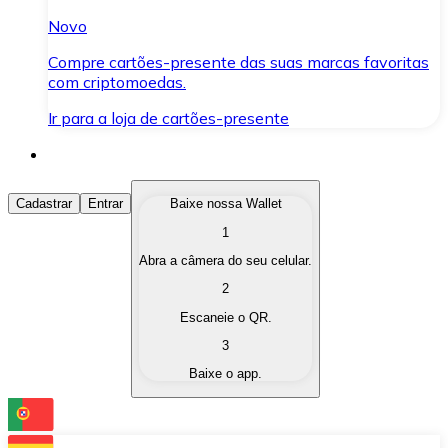
Novo
Compre cartões-presente das suas marcas favoritas
com criptomoedas.
Ir para a loja de cartões-presente
Comprar Criptomoedas
Cadastrar
Entrar
Baixe nossa Wallet
1
Compre as criptomoedas de seu interesse de forma ráp
Abra a câmera do seu celular.
Vender Criptomoedas
2
Converta suas criptomoedas em moeda fiduciária quand
Escaneie o QR.
3
Trocar (Swap)
Baixe o app.
Troque uma criptomoeda por outra instantaneamente,
Carteira Bitnovo