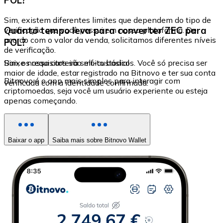
Sim, existem diferentes limites que dependem do tipo de
Quanto tempo leva para converter ZEC para
verificação que você possui em nossa plataforma. De
acordo com o valor da venda, solicitamos diferentes níveis
POL?
de verificação.
Sim, os requisitos são muito básicos. Você só precisa ser
Baixe nossa carteira self-custodial
maior de idade, estar registrado na Bitnovo e ter sua conta
Bitnovo é o app mais simples para interagir com
verificada com a identidade confirmada.
criptomoedas, seja você um usuário experiente ou esteja
apenas começando.
Baixar o app
Saiba mais sobre Bitnovo Wallet