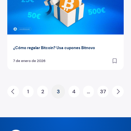
¿Cómo regalar Bitcoin? Usa cupones Bitnovo
7 de enero de 2026
Paginación de entradas
1
2
3
4
…
37
Prev
Nex