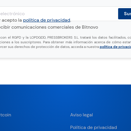
y acepto la
política de privacidad
.
cibir comunicaciones comerciales de Bitnovo
on el RGPD y la LOPDGDD, PRESSBROKERS S.L. tratará los datos facilitados, co
ciones a los suscriptores. Para obtener más información acerca de cómo esta
rcer sus derechos de protección de datos, acceda a nuestra
política de privac
tcoin
Aviso legal
Política de privacidad