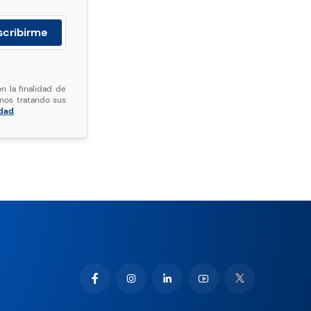
n la finalidad de
mos tratando sus
idad
.