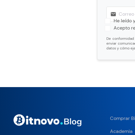
He leído 
Acepto re
De conformidad c
enviar comunica
datos y cómo eje
Comprar Bi
Academia