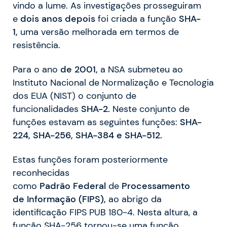
vindo a lume. As investigações prosseguiram
e
dois
anos
depois
foi criada a função
SHA-
1,
uma versão melhorada em termos de
resistência.
Para o ano
de 2001,
a NSA submeteu ao
Instituto Nacional de Normalização e Tecnologia
dos EUA (NIST) o conjunto de
funcionalidades
SHA-2.
Neste conjunto de
funções estavam as seguintes funções:
SHA-
224, SHA-256, SHA-384 e SHA-512.
Estas funções foram posteriormente
reconhecidas
como
Padrão
Federal
de
Processamento
de
Informação
(FIPS),
ao abrigo da
identificação FIPS PUB 180-4. Nesta altura, a
função SHA-256 tornou-se uma função