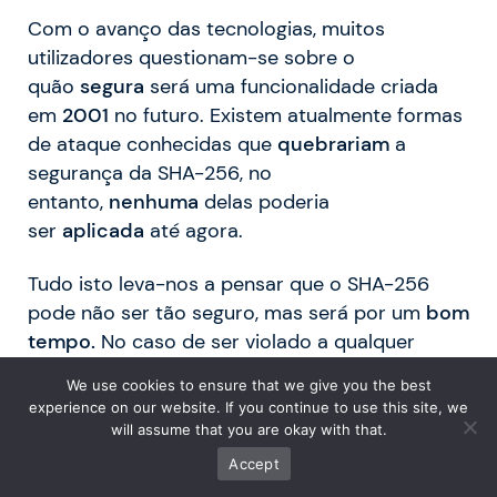
Com o avanço das tecnologias, muitos
utilizadores questionam-se sobre o
quão
segura
será uma funcionalidade criada
em
2001
no futuro. Existem atualmente formas
de ataque conhecidas que
quebrariam
a
segurança da SHA-256, no
entanto,
nenhuma
delas poderia
ser
aplicada
até agora.
Tudo isto leva-nos a pensar que o SHA-256
pode não ser tão seguro, mas será por um
bom
tempo.
No caso de ser violado a qualquer
momento, o SHA-256 só teria de
ser
We use cookies to ensure that we give you the best
atualizado
e atualizado os
processos
de
experience on our website. If you continue to use this site, we
mineração,
bem como os processos
will assume that you are okay with that.
de
geração
de
identificadores.
Isto
Accept
juntamente com a