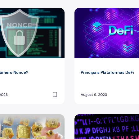
úmero Nonce?
Principais Plataformas DeFi
número Nonce?
Principais Plataformas DeFi
 2023
August 9, 2023
espanhol quer controlar as criptomoedas
Tudo sobre o algoritmo Etha