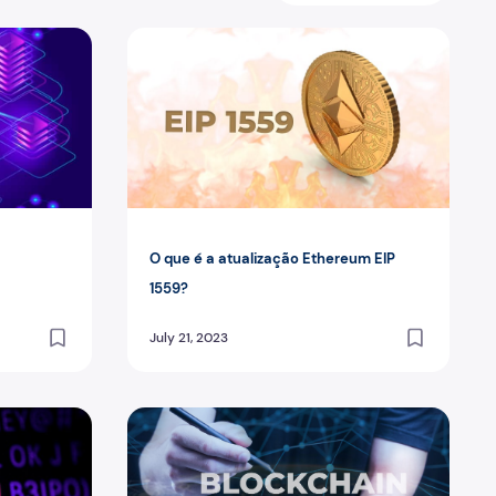
O que é a atualização Ethereum EIP 1559?
O que é a atualização Ethereum EIP
1559?
July 21, 2023
sh
O que é um blockchain de primeira geração?