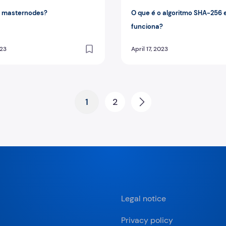
o masternodes?
O que é o algoritmo SHA-256
funciona?
023
April 17, 2023
1
2
Next
Legal notice
Privacy policy