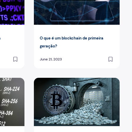
h
O que é um blockchain de primeira
geração?
June 21, 2023
6 e como funciona?
O que é um CBDC ou moeda digital de um ba