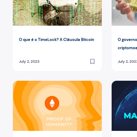
O que é o TimeLock? A Cláusula Bitcoin
O governo
criptomo
July 2, 2023
July 2, 202
O que é a Prova da Humanidade (PoH)? O sistema anti
O que são 