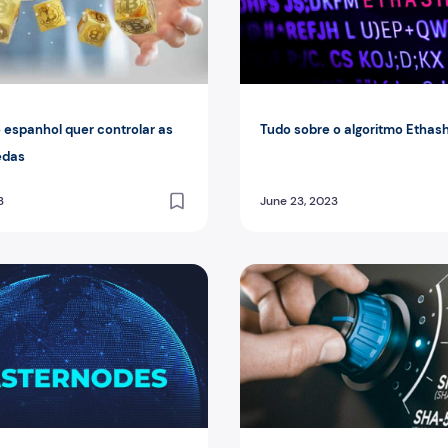
 espanhol quer controlar as
Tudo sobre o algoritmo Ethas
edas
3
June 23, 2023
 robô
masternodes?
O que é o algoritmo SHA-25