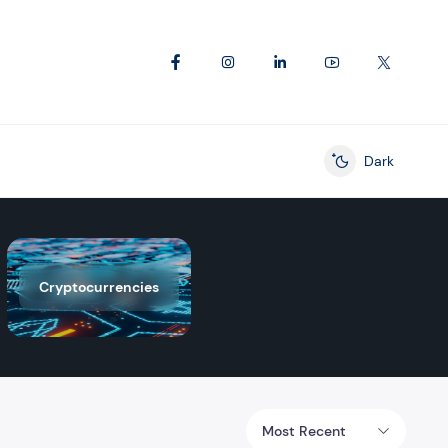
Dark
Enable dark mod
Cryptocurrencies
Most Recent