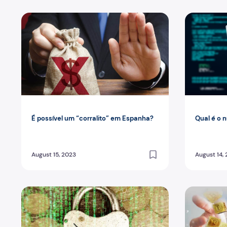
É possível um “corralito” em Espanha?
Qual é o n
É possível um “corralito” em Espanha?
Qual é o 
August 15, 2023
August 14,
O que é o TimeLock? A Cláusula Bitcoin
O governo 