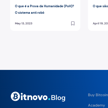
O que é a Prova da Humanidade (PoH)?
O que sã
O sistema anti robô
May 13, 2023
April 19, 2
Posts pagination
Buy Bitcoin
Academy