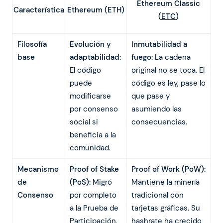
Ethereum Classic
Ethereum (ETH)
Característica
(
ETC
)
Filosofía
Evolución y
Inmutabilidad a
base
adaptabilidad:
fuego:
La cadena
El código
original no se toca. El
puede
código es ley, pase lo
modificarse
que pase y
por consenso
asumiendo las
social si
consecuencias.
beneficia a la
comunidad.
Mecanismo
Proof of Stake
Proof of Work (PoW):
de
(PoS):
Migró
Mantiene la minería
Consenso
por completo
tradicional con
a la Prueba de
tarjetas gráficas. Su
Participación,
hashrate ha crecido