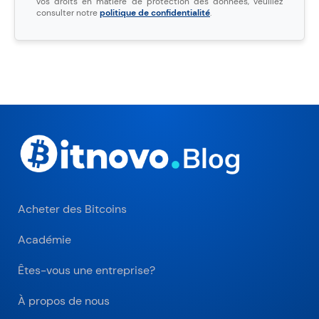
vos droits en matière de protection des données, veuillez
consulter notre
politique de confidentialité
.
Acheter des Bitcoins
Académie
Êtes-vous une entreprise?
À propos de nous