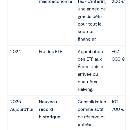
macroéconomie
taux d’intérêt,
200 €
une année de
grands défis
pour tout le
secteur
financier.
2024
Ère des ETF
Approbation
~67
des ETF aux
000 €
États-Unis et
arrivée du
quatrième
Halving.
2025-
Nouveau
Consolidation
102
Aujourd’hui
record
comme actif
700 €
historique
de réserve et
entrée