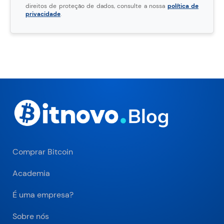
direitos de proteção de dados, consulte a nossa
política de
privacidade
.
Comprar Bitcoin
Academia
É uma empresa?
Sobre nós