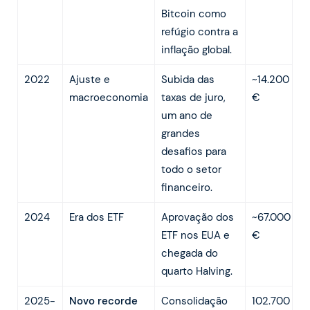
Bitcoin como
refúgio contra a
inflação global.
2022
Ajuste e
Subida das
~14.200
macroeconomia
taxas de juro,
€
um ano de
grandes
desafios para
todo o setor
financeiro.
2024
Era dos ETF
Aprovação dos
~67.000
ETF nos EUA e
€
chegada do
quarto Halving.
2025-
Novo recorde
Consolidação
102.700