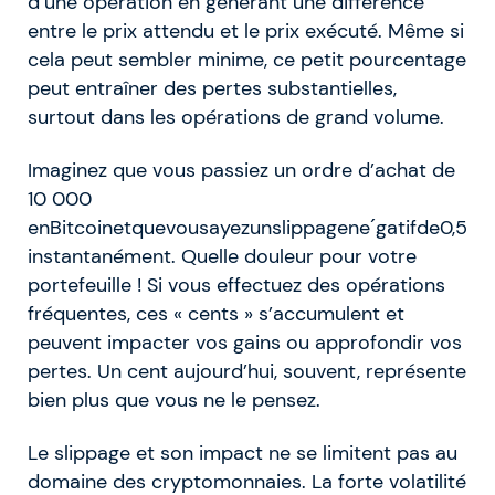
d’une opération en générant une différence
entre le prix attendu et le prix exécuté. Même si
cela peut sembler minime, ce petit pourcentage
peut entraîner des pertes substantielles,
surtout dans les opérations de grand volume.
Imaginez que vous passiez un ordre d’achat de
10 000
e
n
B
i
t
co
in
e
tq
u
e
v
o
u
s
a
yez
u
n
s
l
i
pp
a
g
e
n
e
ˊ
g
a
t
i
fd
e
0
,
5
instantanément. Quelle douleur pour votre
portefeuille ! Si vous effectuez des opérations
fréquentes, ces « cents » s’accumulent et
peuvent impacter vos gains ou approfondir vos
pertes. Un cent aujourd’hui, souvent, représente
bien plus que vous ne le pensez.
Le slippage et son impact ne se limitent pas au
domaine des cryptomonnaies. La forte volatilité