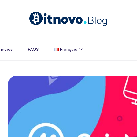
nnaies
FAQS
Français