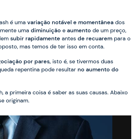
rash é uma
variação notável e momentânea
dos
riamente uma
diminuição
e
aumento
de um preço,
odem
subir rapidamente
antes
de recuarem
para o
 oposto, mas temos de ter isso em conta.
ociação por pares,
isto é, se tivermos duas
ueda repentina pode resultar
no aumento do
, a primeira coisa é saber as suas causas. Abaixo
e originam.