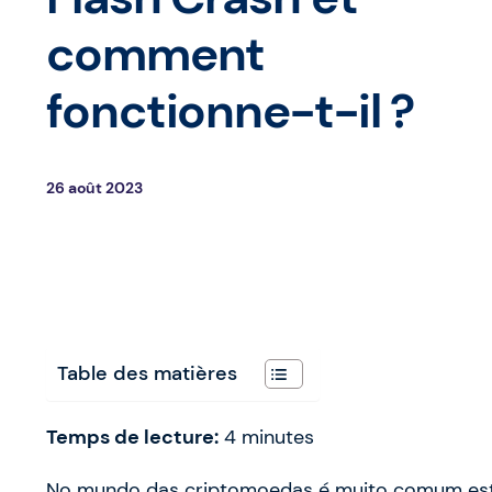
comment
fonctionne-t-il ?
26 août 2023
Table des matières
Temps de lecture:
4
minutes
No mundo das criptomoedas é muito comum est