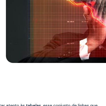
ar atento às
tabelas,
esse conjunto de linhas que