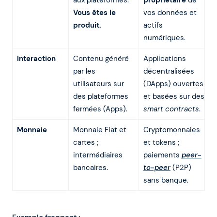
aux plateformes.
propriétaire
de
Vous êtes le
vos données et
produit.
actifs
numériques.
Interaction
Contenu généré
Applications
par les
décentralisées
utilisateurs sur
(DApps) ouvertes
des plateformes
et basées sur des
fermées (Apps).
smart contracts
.
Monnaie
Monnaie Fiat et
Cryptomonnaies
cartes ;
et tokens ;
intermédiaires
paiements
peer-
bancaires.
to-peer
(P2P)
sans banque.