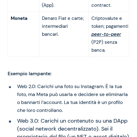
(App).
contract
.
Moneta
Denaro Fiat e carte;
Criptovalute e
intermediari
token; pagamenti
bancari.
peer-to-peer
(P2P) senza
banca.
Esempio lampante:
Web 2.0: Carichi una foto su Instagram. È la tua
foto, ma Meta può usarla e decidere se eliminarla
o bannarti l’account. La tua identità è un profilo
che loro controllano.
Web 3.0: Carichi un contenuto su una DApp
(social network decentralizzato). Sei il
proprietario del file (un NFT o asset digitale)