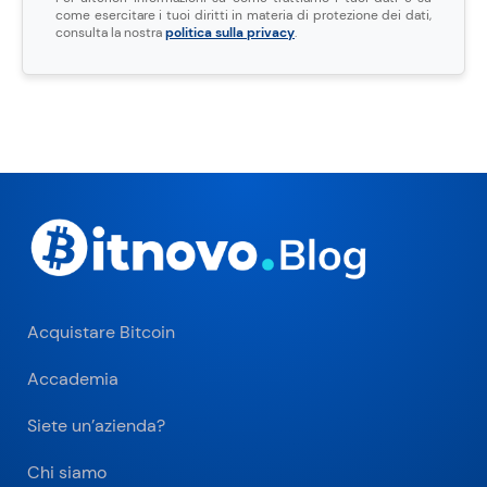
come esercitare i tuoi diritti in materia di protezione dei dati,
consulta la nostra
politica sulla privacy
.
Acquistare Bitcoin
Accademia
Siete un’azienda?
Chi siamo