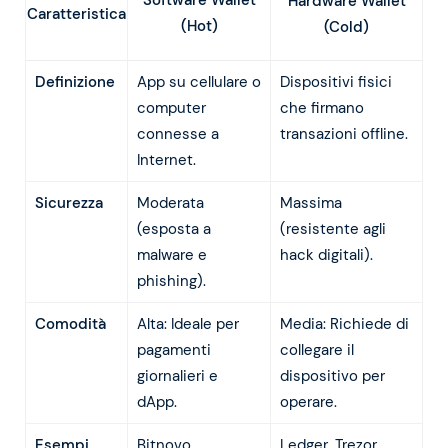
Software Wallet
Hardware Wallet
Caratteristica
(Hot)
(Cold)
Definizione
App su cellulare o
Dispositivi fisici
computer
che firmano
connesse a
transazioni offline.
Internet.
Sicurezza
Moderata
Massima
(esposta a
(resistente agli
malware e
hack digitali).
phishing).
Comodità
Alta: Ideale per
Media: Richiede di
pagamenti
collegare il
giornalieri e
dispositivo per
dApp.
operare.
Esempi
Bitnovo,
Ledger, Trezor,