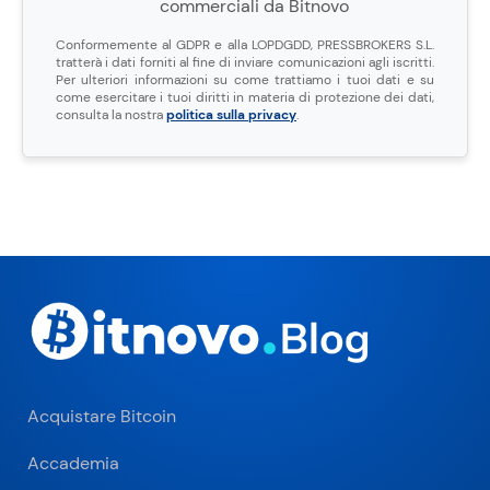
commerciali da Bitnovo
Conformemente al GDPR e alla LOPDGDD, PRESSBROKERS S.L.
tratterà i dati forniti al fine di inviare comunicazioni agli iscritti.
Per ulteriori informazioni su come trattiamo i tuoi dati e su
come esercitare i tuoi diritti in materia di protezione dei dati,
consulta la nostra
politica sulla privacy
.
Acquistare Bitcoin
Accademia