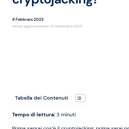
4 Febbraio 2023
Ultimo aggiornamento:
10 Settembre 2025
Tabella dei Contenuti
Tempo di lettura:
3
minuti
Prima saprai cos’è il cryptojacking, prima sarai p