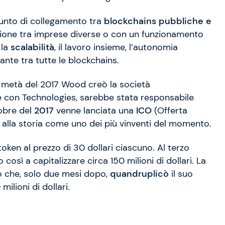
punto di collegamento tra
blockchains pubbliche e
zione tra imprese diverse o con un funzionamento
 la
scalabilità
, il lavoro insieme, l’autonomia
nte tra tutte le blockchains.
a metà del 2017 Wood creò la società
e con Technologies, sarebbe stata responsabile
ttobre del
2017
venne lanciata una
ICO
(Offerta
o alla storia come uno dei più vinventi del momento.
i token al prezzo di 30 dollari ciascuno. Al terzo
 così a capitalizzare circa 150 milioni di dollari. La
 che, solo due mesi dopo,
quandruplicò
il suo
milioni di dollari.