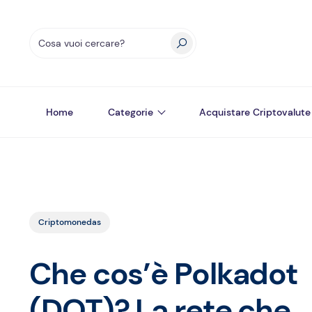
Home
Categorie
Acquistare Criptovalute
Criptomonedas
Che cos’è Polkadot
(DOT)? La rete che