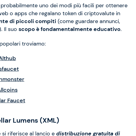
 è probabilmente uno dei modi più facili per ottenere
web o apps che regalano token di criptovalute in
nte di piccoli compiti
(come guardare annunci,
. Il suo
scopo è fondamentalmente educativo
.
 popolari troviamo:
Althub
sfaucet
nmonster
llcoins
lar Faucet
tellar Lumens (XML)
e si riferisce al lancio e
distribuzione gratuita di