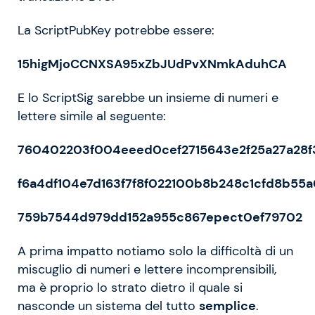
La ScriptPubKey potrebbe essere:
15higMjoCCNXSA95xZbJUdPvXNmkAduhCA
E lo ScriptSig sarebbe un insieme di numeri e
lettere simile al seguente:
760402203f004eeed0cef2715643e2f25a27a28f
f6a4df104e7d163f7f8f022100b8b248c1cfd8b55a
759b7544d979dd152a955c867epect0ef79702
A prima impatto notiamo solo la difficoltà di un
miscuglio di numeri e lettere incomprensibili,
ma è proprio lo strato dietro il quale si
nasconde un sistema del tutto
semplice
.