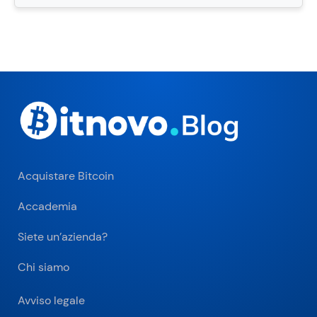
Acquistare Bitcoin
Accademia
Siete un’azienda?
Chi siamo
Avviso legale