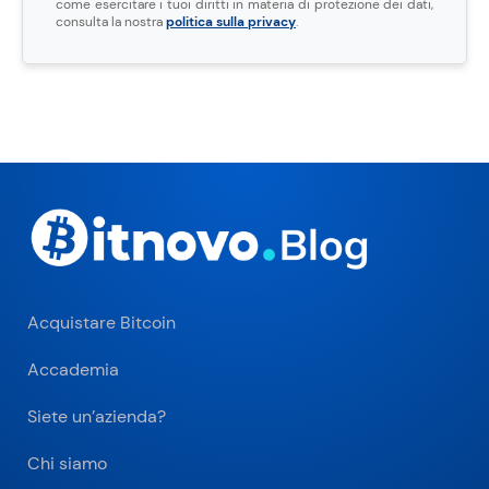
come esercitare i tuoi diritti in materia di protezione dei dati,
consulta la nostra
politica sulla privacy
.
Acquistare Bitcoin
Accademia
Siete un’azienda?
Chi siamo