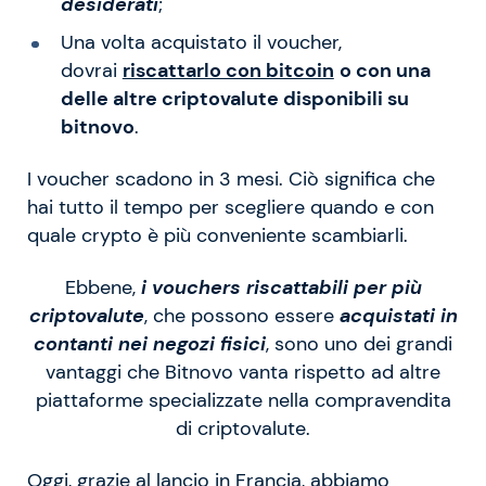
desiderati
;
Una volta acquistato il voucher,
dovrai
riscattarlo con bitcoin
o con una
delle altre criptovalute disponibili su
bitnovo
.
I voucher scadono in 3 mesi. Ciò significa che
hai tutto il tempo per scegliere quando e con
quale crypto è più conveniente scambiarli.
Ebbene,
i vouchers riscattabili per più
criptovalute
, che possono essere
acquistati in
contanti nei negozi fisici
, sono uno dei grandi
vantaggi che Bitnovo vanta rispetto ad altre
piattaforme specializzate nella compravendita
di criptovalute.
Oggi, grazie al lancio in Francia, abbiamo