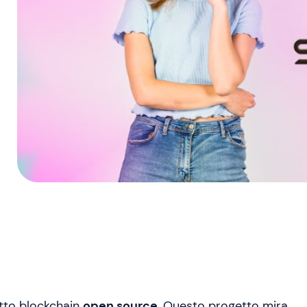
etto blockchain
open source.
Questo progetto mira