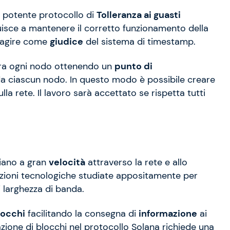
n potente protocollo di
Tolleranza ai guasti
uisce a mantenere il corretto funzionamento della
i agire come
giudice
del sistema di timestamp.
ra ogni nodo ottenendo un
punto di
 da ciascun nodo. In questo modo è possibile creare
lla rete. Il lavoro sarà accettato se rispetta tutti
giano a gran
velocità
attraverso la rete e allo
zioni tecnologiche studiate appositamente per
i larghezza di banda.
locchi
facilitando la consegna di
informazione
ai
zione di blocchi nel protocollo Solana richiede una