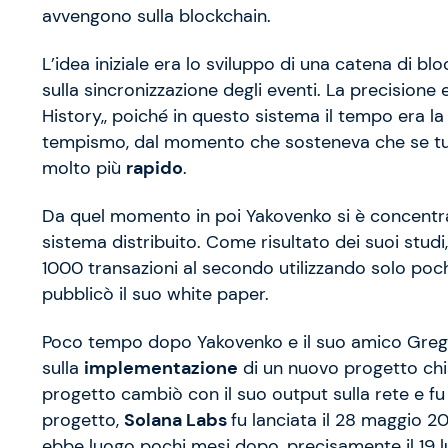
avvengono sulla blockchain.
L’idea iniziale era lo sviluppo di una catena di 
sulla sincronizzazione degli eventi. La precisione
History,, poiché in questo sistema il tempo era l
tempismo, dal momento che sosteneva che se tut
molto più
rapido
.
Da quel momento in poi Yakovenko si è concentrato
sistema distribuito. Come risultato dei suoi studi
1000 transazioni al secondo utilizzando solo poch
pubblicò il suo white paper.
Poco tempo dopo Yakovenko e il suo amico Greg 
sulla
implementazione
di un nuovo progetto c
progetto cambiò con il suo output sulla rete e f
progetto,
Solana Labs
fu lanciata il 28 maggio 20
ebbe luogo pochi mesi dopo, precisamente il 19 lu