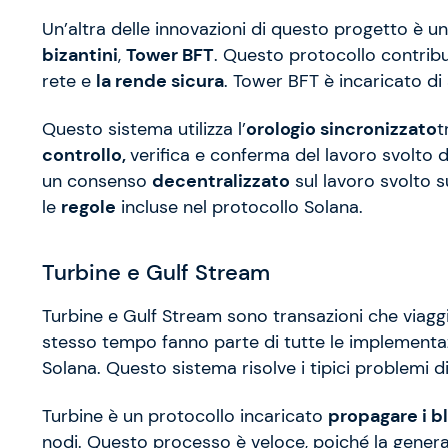
Un’altra delle innovazioni di questo progetto è u
bizantini
,
Tower BFT
. Questo protocollo contrib
rete e
la rende sicura
. Tower BFT è incaricato d
Questo sistema utilizza l’
orologio sincronizzato
t
controllo,
verifica e conferma del lavoro svolto
un consenso
decentralizzato
sul lavoro svolto su
le
regole
incluse nel protocollo Solana.
Turbine e Gulf Stream
Turbine e Gulf Stream sono transazioni che viag
stesso tempo fanno parte di tutte le implementa
Solana. Questo sistema risolve i tipici problemi d
Turbine è un protocollo incaricato
propagare i b
nodi. Questo processo è veloce, poiché la genera