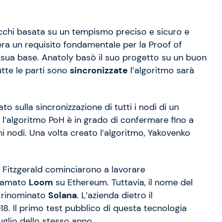
blocchi basata su un tempismo preciso e sicuro e
 era un requisito fondamentale per la Proof of
a sua base. Anatoly basò il suo progetto su un buon
te le parti sono
sincronizzate
l’algoritmo sarà
 sulla sincronizzazione di tutti i nodi di un
, l’algoritmo PoH è in grado di confermare fino a
i nodi. Una volta creato l’algoritmo, Yakovenko
Fitzgerald cominciarono a lavorare
hiamato
Loom
su Ethereum. Tuttavia, il nome del
u rinominato
Solana
. L’azienda dietro il
18. Il primo test pubblico di questa tecnologia
glio dello stesso anno.