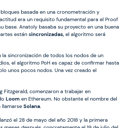
 de bloques basada en una cronometración y
actitud era un requisito fundamental para el Proof
a su base. Anatoly basaba su proyecto en una buena
 partes están
s
incronizadas,
el algoritmo será
la sincronización de todos los nodos de un
dios, el algoritmo PoH es capaz de confirmar hasta
solo unos pocos nodos. Una vez creado el
 Fitzgerald, comenzaron a trabajar en
ado
Loom
en Ethereum. No obstante el nombre del
a llamarse
Solana
.
 lanzó el 28 de mayo del año 2018 y la primera
s meses después, concretamente el 19 de julio del