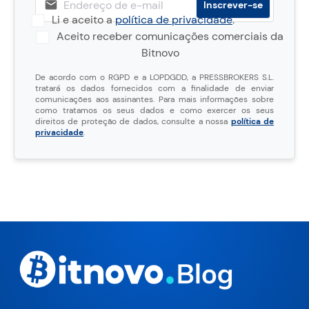
Li e aceito a
política de privacidade
.
Aceito receber comunicações comerciais da
Bitnovo
De acordo com o RGPD e a LOPDGDD, a PRESSBROKERS S.L.
tratará os dados fornecidos com a finalidade de enviar
comunicações aos assinantes. Para mais informações sobre
como tratamos os seus dados e como exercer os seus
direitos de proteção de dados, consulte a nossa
política de
privacidade
.